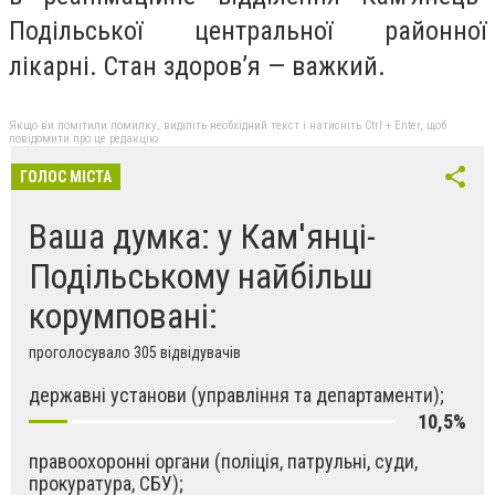
Подільської центральної районної
лікарні. Стан здоров’я — важкий.
Якщо ви помітили помилку, виділіть необхідний текст і натисніть Ctrl + Enter, щоб
повідомити про це редакцію
ГОЛОС МІСТА
Ваша думка: у Кам'янці-
Подільському найбільш
корумповані:
проголосувало 305 відвідувачів
державні установи (управління та департаменти);
10,5%
правоохоронні органи (поліція, патрульні, суди,
прокуратура, СБУ);