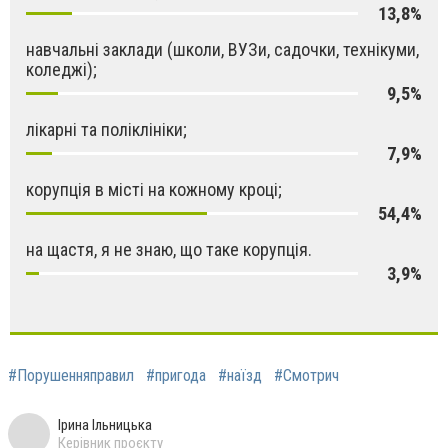
13,8%
навчальні заклади (школи, ВУЗи, садочки, технікуми,
коледжі);
9,5%
лікарні та поліклініки;
7,9%
корупція в місті на кожному кроці;
54,4%
на щастя, я не знаю, що таке корупція.
3,9%
#Порушенняправил
#пригода
#наїзд
#Смотрич
Ірина Ільницька
Керівник проєкту