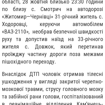
області, 28 жовтня близько 23:30 години
по близу с. Смотрич на автодорозі
«Житомир—Чернівці» 31-річний житель с.
Ходоровці, керуючи автомобілем
«ВАЗ-2110», необрав безпечної швидкості
руху та допустив наїзд на 33-річного
жителя с. Довжок, який перетинав
проїжджу частину дороги поза межами
пішохідного переходу.
Внаслідок ДТП чоловік отримав тілесні
ушкодження у вигляді закритої черепно-
мозкової травми, струсу головного мозку
та забійної рани голови, госпіталізований
в реанімаційне відділення Кам'янець-