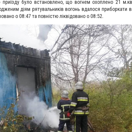
о приїзду було встановлено, що вогнем охоплено 21 м.кв
годженим діям рятувальників вогонь вдалося приборкати 
овано о 08:47 та повністю ліквідовано о 08:52.