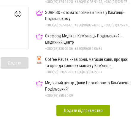
+380(97)374-26-25, +380(93)293-91-75, +380(96)925-47-71, +380(73)327-54-83
🙂
SORRISO - стоматологічна клініка у Кам'янці-
Подільському
+380(98)587-43-61, +380(98)077-81-35, +380(97)375-77-72, +380(97)982-31-07
Оксфорд Медікал Кам’янець-Подільський -
медичний центр
+380(68)330-06-36, +380(80)030-06-36
Coffee Pause - кав’ярня, магазин кави, продаж
Додати
та оренда кавових машин у Кам’янці-
Подільському
+380(68)050-50-53, +380(67)381-22-87
Медичний центр Діани Прокопової у Кам'янець-
Подільський
+380(98)880-20-09
Додати підприємство