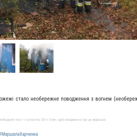
ожежі стало необережне поводження з вогнем (необереж
бхідний текст і натисніть Ctrl + Enter, щоб повідомити про це редакцію
#МаршалаХарченка