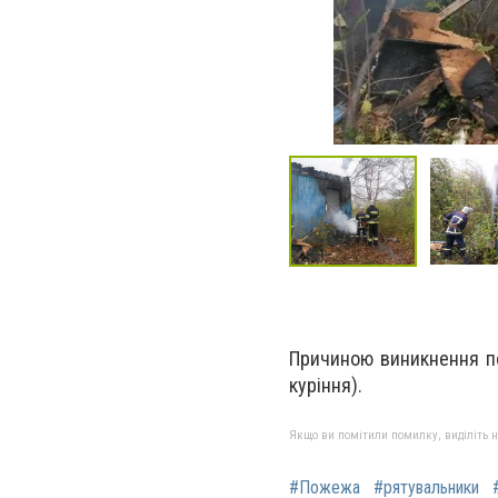
Причиною виникнення п
куріння).
Якщо ви помітили помилку, виділіть нео
#Пожежа
#рятувальники