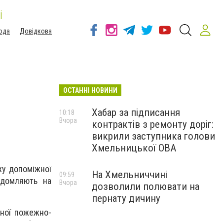
і
ода
Довідкова
ОСТАННІ НОВИНИ
Хабар за підписання
10:18
Вчора
контрактів з ремонту доріг:
викрили заступника голови
Хмельницької ОВА
жу допоміжної
На Хмельниччині
09:59
ідомляють на
Вчора
дозволили полювати на
пернату дичину
вної пожежно-