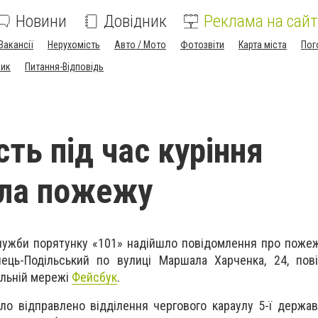
Новини
Довідник
Реклама на сайт
Вакансії
Нерухомість
Авто / Мото
Фотозвіти
Карта міста
Пог
ник
Питання-Відповідь
ть під час куріння
ила пожежу
лужби порятунку «101» надійшло повідомлення про поже
нець-Подільський по вулиці Маршала Харченка, 24, пов
іальній мережі
Фейсбук
.
ло відправлено відділення чергового караулу 5-ї держа