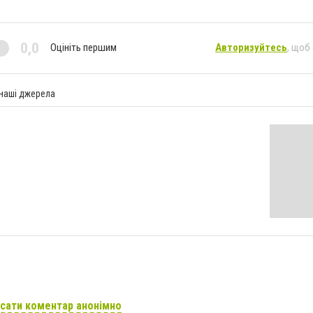
0,0
Оцініть першим
Авторизуйтесь
, щоб
 наші джерела
сати коментар анонімно