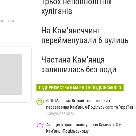
трьох неповнолітніх
хуліганів
 оцінити
На Камʼянеччині
перейменували 6 вулиць
Частина Кам'янця
залишилась без води
ПІДПРИЄМСТВА КАМ'ЯНЦЯ-ПОДІЛЬСЬКОГО
ФОП Мельник Віталій - пасажирські
перевезення Кам’янця-Подільського та України
+380(96)255-35-84
Агенція з працевлаштування Камелот-Х у
Кам’янці-Подільському