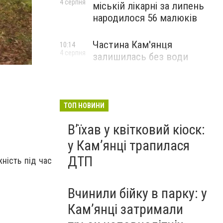
4 серпня
міській лікарні за липень
народилося 56 малюків
Частина Кам'янця
10:14
4 серпня
залишилась без води
ТОП НОВИНИ
Вʼїхав у квітковий кіоск:
у Камʼянці трапилася
ДТП
ність під час
Вчинили бійку в парку: у
Кам’янці затримали