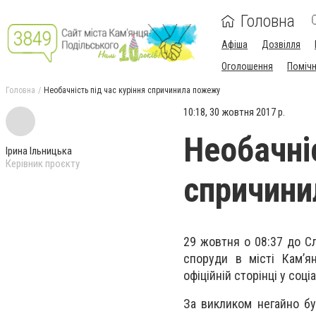
Головна
Афіша
Дозвілля
Оголошення
Поміч
Головна
Необачність під час куріння спричинила пожежу
10:18, 30 жовтня 2017 р.
Необачніс
Ірина Ільницька
Керівник проєкту
спричин
29 жовтня о 08:37 до С
споруди в місті Кам’я
офіційній сторінці у соц
За викликом негайно бу