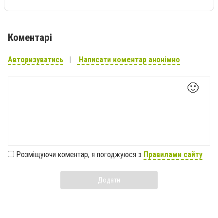
Коментарі
Авторизуватись
Написати коментар анонімно
🙂
Розміщуючи коментар, я погоджуюся з
Правилами сайту
Додати