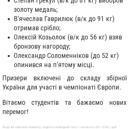
Степан Грекул (в/к до 81 кг) виборов
золоту медаль;
В’ячеслав Гаврилюк (в/к до 91 кг)
отримав срібло;
Олексій Козьолок (в/к до 56 кг) взяв
бронзову нагороду;
Олександр Соломенніков (до 52 кг)
опинився на п’ятому місці.
Призери включені до складу збірної
України для участі в чемпіонаті Європи.
Вітаємо студентів та бажаємо нових
перемог!
Якщо ви помітили помилку, виділіть необхідний текст і натисніть Ctrl + Enter, щоб