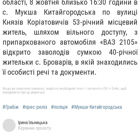
області, 8 жовтня близько 16:30 години в
с. Мукша Китайгородська по вулиці
Князів Коріатовичів 53-річний місцевий
житель, шляхом вільного доступу, з
припаркованого автомобіля «ВАЗ 2105»
відкрито заволодів сумкою 40-річної
жительки с. Броварів, в якій знаходились
її особисті речі та документи.
Якщо ви помітили помилку, виділіть необхідний текст і натисніть Ctrl + Enter, щоб
повідомити про це редакцію
#Грабіж
#прес-реліз
#поліція
#Мукша-Китайгородська
Ірина Ільницька
Керівник проєкту