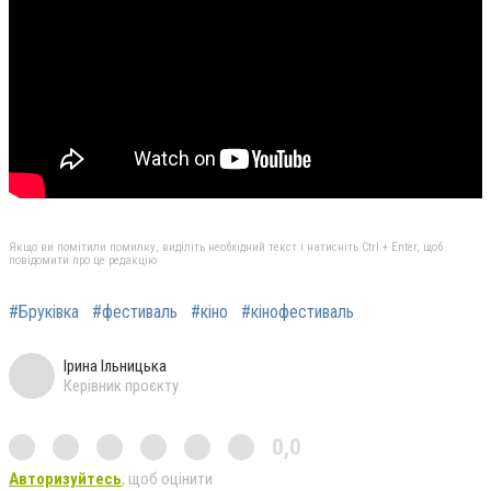
Якщо ви помітили помилку, виділіть необхідний текст і натисніть Ctrl + Enter, щоб
повідомити про це редакцію
#Бруківка
#фестиваль
#кіно
#кінофестиваль
Ірина Ільницька
Керівник проєкту
0,0
Авторизуйтесь
, щоб оцінити