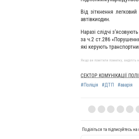
Від зіткнення легковий 
автівкиодин.
Наразі слідчі з’ясовуют
за ч.2 ст.286 «Порушенн
які керують транспортни
Якщо ви помітили помилку, виділіть нео
СЕКТОР КОМУНІКАЦІЇ ПОЛІ
#Поліція
#ДТП
#аварія
Поділіться та підписуйтесь на