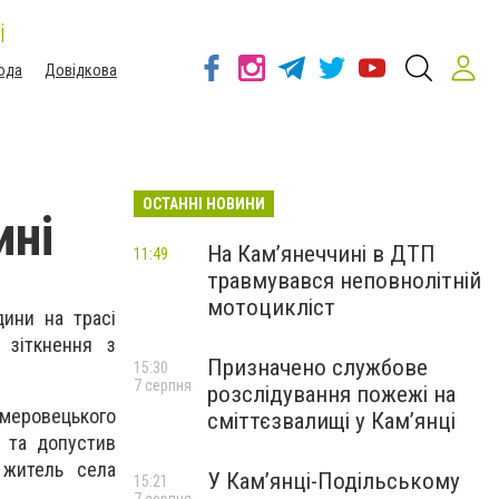
і
ода
Довідкова
ОСТАННІ НОВИНИ
ині
На Кам’янеччині в ДТП
11:49
травмувався неповнолітній
мотоцикліст
дини на трасі
 зіткнення з
Призначено службове
15:30
7 серпня
розслідування пожежі на
емеровецького
сміттєзвалищі у Кам’янці
у та допустив
 житель села
У Кам’янці-Подільському
15:21