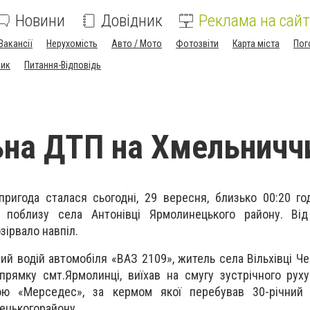
Новини
Довідник
Реклама на сайт
Вакансії
Нерухомість
Авто / Мото
Фотозвіти
Карта міста
Пог
ник
Питання-Відповідь
на ДТП на Хмельничч
ригода сталася сьогодні, 29 вересня, близько 00:20 го
 поблизу села Антонівці Ярмолинецького району. Від
зірвало навпіл.
ий водій автомобіля «ВАЗ 2109», житель села Вільхівці Ч
прямку смт.Ярмолинці, виїхав на смугу зустрічного рух
кою «Мерседес», за кермом якої перебував 30-річний
ецькогорайону.