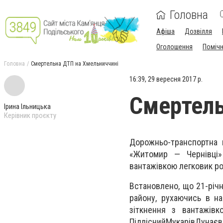
Головна
Афіша
Дозвілля
Оголошення
Поміч
Головна
Смертельна ДТП на Хмельниччині
16:39, 29 вересня 2017 р.
Смертель
Ірина Ільницька
Керівник проєкту
Дорожньо-транспортна п
«Житомир — Чернівці»
вантажівкою легковик ро
Встановлено, що 21-річн
району, рухаючись в на
зіткнення з вантажів
ПідліснийМукарівДунаєв