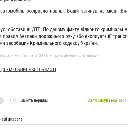
автомобіль розірвало навпіл. Водій загинув на місці. Він
ь усі обставини ДТП. По даному факту відкрито кримінальн
я правил безпеки дорожнього руху або експлуатації трансп
ми засобами» Кримінального кодексу України.
бхідний текст і натисніть Ctrl + Enter, щоб повідомити про це редакцію
ЦІЇ ХМЕЛЬНИЦЬКОЇ ОБЛАСТІ
0,0
Оцініть першим
Авторизуйтесь
, щоб
 наші джерела