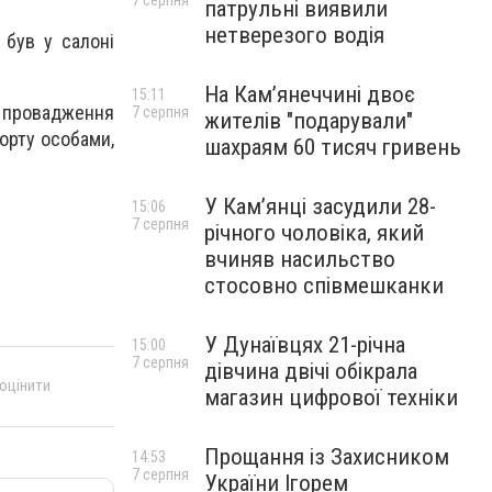
7 серпня
патрульні виявили
нетверезого водія
 був у салоні
На Камʼянеччині двоє
15:11
е провадження
7 серпня
жителів "подарували"
орту особами,
шахраям 60 тисяч гривень
У Камʼянці засудили 28-
15:06
7 серпня
річного чоловіка, який
вчиняв насильство
стосовно співмешканки
У Дунаївцях 21-річна
15:00
7 серпня
дівчина двічі обікрала
 оцінити
магазин цифрової техніки
Прощання із Захисником
14:53
7 серпня
України Ігорем