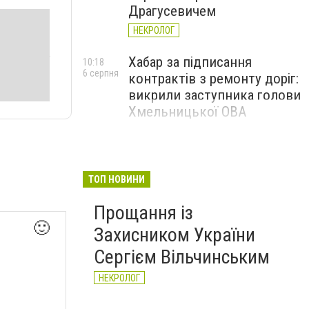
Драгусевичем
НЕКРОЛОГ
Хабар за підписання
10:18
6 серпня
контрактів з ремонту доріг:
викрили заступника голови
Хмельницької ОВА
ТОП НОВИНИ
Прощання із
🙂
Захисником України
Сергієм Вільчинським
НЕКРОЛОГ