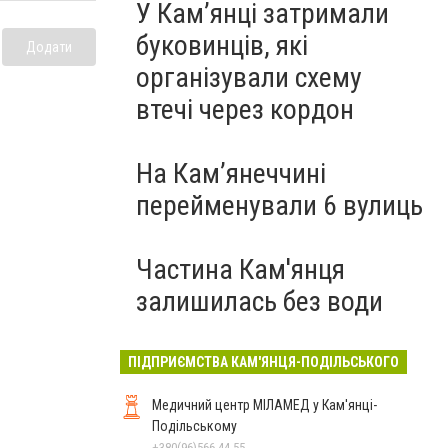
У Кам’янці затримали
буковинців, які
Додати
організували схему
втечі через кордон
На Камʼянеччині
перейменували 6 вулиць
Частина Кам'янця
залишилась без води
ПІДПРИЄМСТВА КАМ'ЯНЦЯ-ПОДІЛЬСЬКОГО
Медичний центр МІЛАМЕД у Кам'янці-
Подільському
+380(96)566-44-55