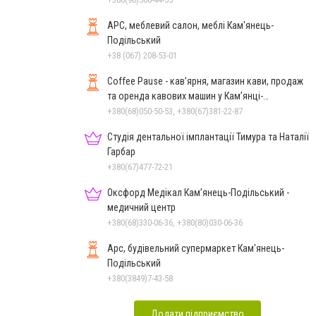
АРС, меблевий салон, меблі Кам'янець-
Подільський
+38 (067) 208-53-01
Coffee Pause - кав’ярня, магазин кави, продаж
та оренда кавових машин у Кам’янці-
Подільському
+380(68)050-50-53, +380(67)381-22-87
Студія дентальної імплантації Тимура та Наталії
Гарбар
+380(67)477-72-21
Оксфорд Медікал Кам’янець-Подільський -
медичний центр
+380(68)330-06-36, +380(80)030-06-36
Арс, будівельний супермаркет Кам'янець-
Подільський
+380(3849)7-43-58
Додати підприємство