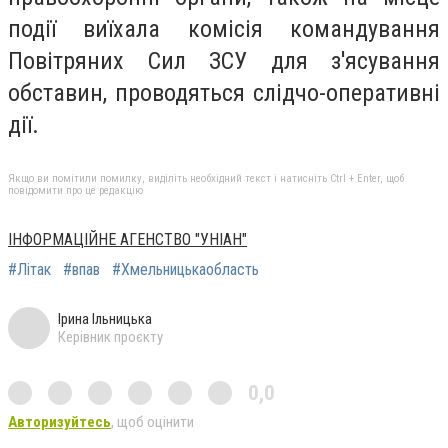
події виїхала комісія командування
Повітряних Сил ЗСУ для з'ясування
обставин, проводяться слідчо-оперативні
дії.
Якщо ви помітили помилку, виділіть необхідний текст і натисніть Ctrl + Enter, щоб
повідомити про це редакцію
ІНФОРМАЦІЙНЕ АГЕНСТВО "УНІАН"
#Літак
#впав
#Хмельницькаобласть
Ірина Ільницька
Керівник проєкту
0,0
Авторизуйтесь
, щоб оцінити