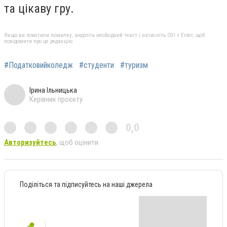
та цікаву гру.
Якщо ви помітили помилку, виділіть необхідний текст і натисніть Ctrl + Enter, щоб
повідомити про це редакцію
#Податковийколедж
#студенти
#туризм
Ірина Ільницька
Керівник проєкту
0,0
Авторизуйтесь
, щоб оцінити
Поділіться та підписуйтесь на наші джерела