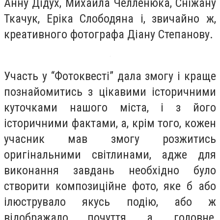
Анну Дідух, Михайла Челленюка, Сніжану
Ткачук, Еріка Слободяна і, звичайно ж,
креативного фотографа Діану Степанову.
Участь у “Фотоквесті” дала змогу і краще
познайомитись з цікавими історичними
куточками нашого міста, і з його
історичними фактами, а, крім того, кожен
учасник мав змогу розжитись
оригінальними світлинами, адже для
виконання завдань необхідно було
створити композиційне фото, яке б або
ілюструвало якусь подію, або ж
відображало почуття, а, головне,