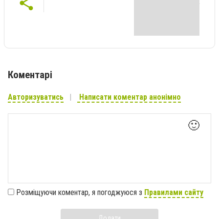
Коментарі
Авторизуватись
Написати коментар анонімно
🙂
Розміщуючи коментар, я погоджуюся з
Правилами сайту
Додати