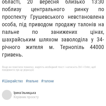
області, 20 вересня близько 13:30
поблизу центрального ринку по
проспекту Грушевського невстановлена
особа, під приводом продажу талонів на
пальне по занижених цінах,
шахрайським шляхом заволоділа у 34-
річного жителя м. Тернопіль 44000
гривень.
Якщо ви помітили помилку, виділіть необхідний текст і натисніть Ctrl + Enter, щоб
повідомити про це редакцію
#Шахрайство
#пальне
#талони
Ірина Ільницька
Керівник проєкту