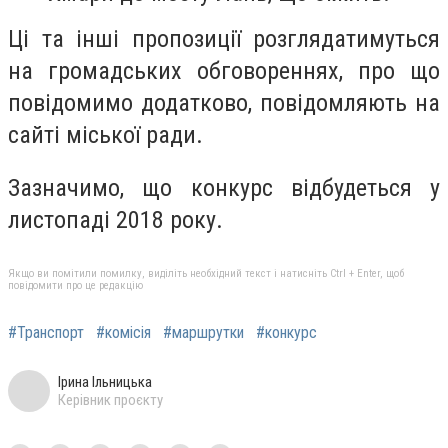
Ці та інші пропозиції розглядатимуться
на громадських обговореннях, про що
повідомимо додатково, повідомляють на
сайті міської ради.
Зазначимо, що конкурс відбудеться у
листопаді 2018 року.
Якщо ви помітили помилку, виділіть необхідний текст і натисніть Ctrl + Enter, щоб
повідомити про це редакцію
#Транспорт
#комісія
#маршрутки
#конкурс
Ірина Ільницька
Керівник проєкту