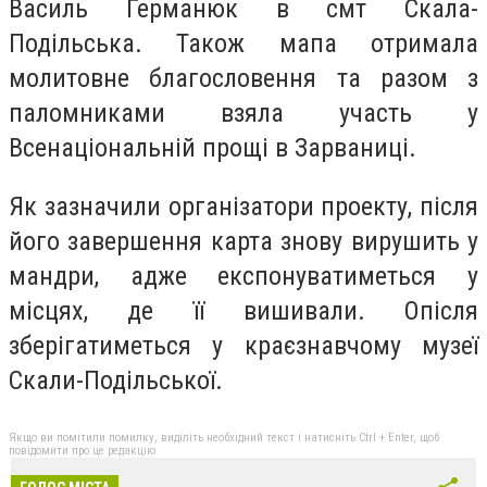
Василь Германюк в смт Скала-
Подільська. Також мапа отримала
молитовне благословення та разом з
паломниками взяла участь у
Всенаціональній прощі в Зарваниці.
Як зазначили організатори проекту, після
його завершення карта знову вирушить у
мандри, адже експонуватиметься у
місцях, де її вишивали. Опісля
зберігатиметься у краєзнавчому музеї
Скали-Подільської.
Якщо ви помітили помилку, виділіть необхідний текст і натисніть Ctrl + Enter, щоб
повідомити про це редакцію