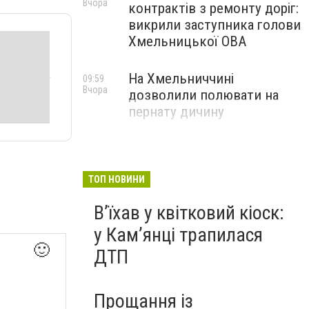
Вчора
контрактів з ремонту доріг:
викрили заступника голови
Хмельницької ОВА
На Хмельниччині
09:59
Вчора
дозволили полювати на
пернату дичину
ТОП НОВИНИ
Вʼїхав у квітковий кіоск:
у Камʼянці трапилася
🙂
ДТП
Прощання із