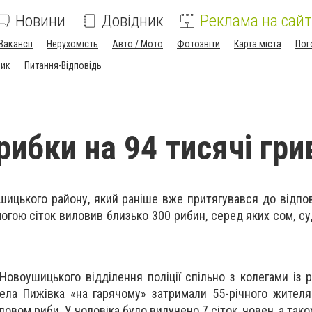
Новини
Довідник
Реклама на сайт
Вакансії
Нерухомість
Авто / Мото
Фотозвіти
Карта міста
Пог
ник
Питання-Відповідь
рибки на 94 тисячі гри
шицького району, який раніше вже притягувався до відпов
огою сіток виловив близько 300 рибин, серед яких сом, су
Новоушицького відділення поліції спільно з колегами із 
села Пижівка «на гарячому» затримали 55-річного жителя
овом риби. У чоловіка було вилучено 7 сіток, човен, а так