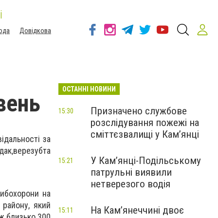
і
ода
Довідкова
ОСТАННІ НОВИНИ
вень
Призначено службове
15:30
розслідування пожежі на
сміттєзвалищі у Кам’янці
ідальності за
дак,верезубта
У Кам’янці-Подільському
15:21
патрульні виявили
нетверезого водія
рибохорони на
 району, який
На Камʼянеччині двоє
15:11
ож близько 300