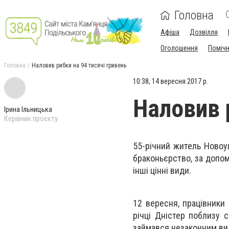
Головна
Афіша
Дозвілля
Оголошення
Поміч
Головна
Наловив рибки на 94 тисячі гривень
10:38, 14 вересня 2017 р.
Наловив 
Ірина Ільницька
Керівник проєкту
55-річний житель Новоу
браконьєрство, за допом
інші цінні види.
12 вересня, працівники 
річці Дністер поблизу 
займався незаконним вил