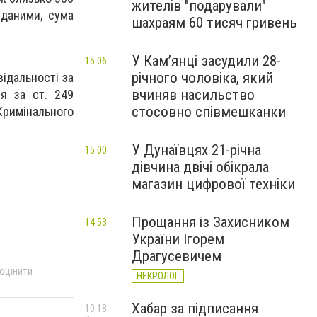
жителів "подарували"
 даними, сума
шахраям 60 тисяч гривень
У Камʼянці засудили 28-
15:06
річного чоловіка, який
ідальності за
вчиняв насильство
ня за ст. 249
стосовно співмешканки
Кримінального
У Дунаївцях 21-річна
15:00
дівчина двічі обікрала
магазин цифрової техніки
Прощання із Захисником
14:53
України Ігорем
Драгусевичем
 оцінити
НЕКРОЛОГ
Хабар за підписання
10:18