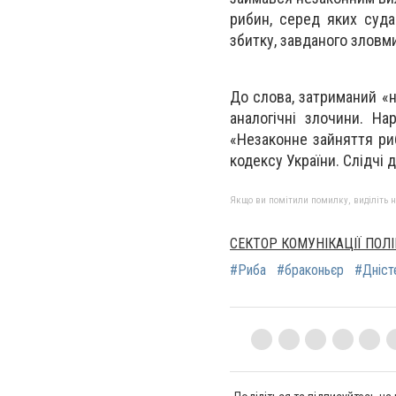
рибин, серед яких суда
збитку, завданого зловм
До слова, затриманий «н
аналогічні злочини. Н
«Незаконне зайняття ри
кодексу України. Слідчі д
Якщо ви помітили помилку, виділіть нео
СЕКТОР КОМУНІКАЦІЇ ПОЛІ
#Риба
#браконьєр
#Дніст