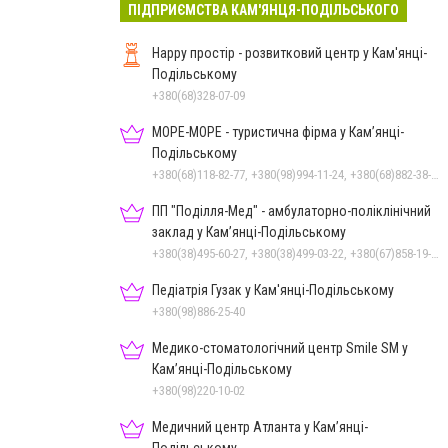
ПІДПРИЄМСТВА КАМ'ЯНЦЯ-ПОДІЛЬСЬКОГО
Happy простір - розвитковий центр у Кам'янці-
Подільському
+380(68)328-07-09
МОРЕ-МОРЕ - туристична фірма у Кам’янці-
Подільському
+380(68)118-82-77, +380(98)994-11-24, +380(68)882-38-28
ПП "Поділля-Мед" - амбулаторно-поліклінічний
заклад у Кам’янці-Подільському
+380(38)495-60-27, +380(38)499-03-22, +380(67)858-19-75
Педіатрія Гузак у Кам'янці-Подільському
+380(98)886-25-40
Медико-стоматологічний центр Smile SM у
Кам’янці-Подільському
+380(98)220-10-02
Медичний центр Атланта у Кам’янці-