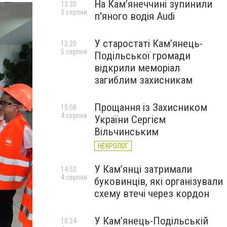
На Камʼянеччині зупинили
13:20
5 серпня
п'яного водія Audi
У старостаті Кам’янець-
12:20
5 серпня
Подільської громади
відкрили меморіал
загиблим захисникам
Прощання із Захисником
15:08
4 серпня
України Сергієм
Вільчинським
НЕКРОЛОГ
У Кам’янці затримали
14:52
4 серпня
буковинців, які організували
схему втечі через кордон
У Кам’янець-Подільській
10:24