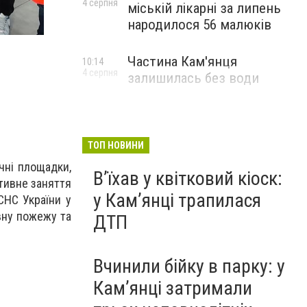
4 серпня
міській лікарні за липень
народилося 56 малюків
Частина Кам'янця
10:14
4 серпня
залишилась без води
ТОП НОВИНИ
чні площадки,
Вʼїхав у квітковий кіоск:
ктивне заняття
у Камʼянці трапилася
СНС України у
вну пожежу та
ДТП
Вчинили бійку в парку: у
Кам’янці затримали