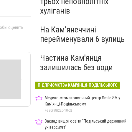
трьох неповнолітніх
хуліганів
тобы оценить
На Камʼянеччині
перейменували 6 вулиць
Частина Кам'янця
залишилась без води
ПІДПРИЄМСТВА КАМ'ЯНЦЯ-ПОДІЛЬСЬКОГО
Медико-стоматологічний центр Smile SM у
Кам’янці-Подільському
+380(98)220-10-02
Заклад вищої освіти "Подільський державний
університет"