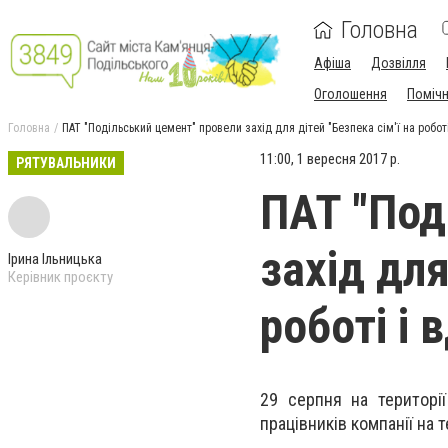
Головна
Афіша
Дозвілля
Оголошення
Поміч
Головна
ПАТ "Подільський цемент" провели захід для дітей "Безпека сім'ї на робот
11:00, 1 вересня 2017 р.
РЯТУВАЛЬНИКИ
ПАТ "Под
захід для
Ірина Ільницька
Керівник проєкту
роботі і 
29 серпня на територі
працівників компанії на т