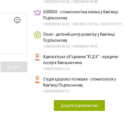
+380(38)497-62-85, +380(38)496-83-88
SORRISO - стоматологічна клініка у Кам'янці-
Подільському
🙂
+380(98)587-43-61, +380(98)077-81-35, +380(97)375-77-72, +380(97)982-31-07
Clever - дитячий центр розвитку у Кам’янці-
Подільському
+380(96)383-83-20, +380(68)507-49-95
Адвокатське об'єднання "Ю.Д.К." - юридичні
послуги Хмельниччина
Додати
+380(97)008-31-30
Студія здорової посмішки - стоматологія у
Кам’янці-Подільському
+380(98)890-87-21
Додати підприємство