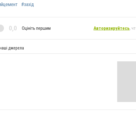
ийцемент
#захід
0,0
Оцініть першим
Авторизируйтесь
, ч
 наші джерела