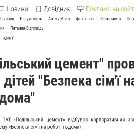
Новини
Довідник
Реклама на сайт
Вакансії
Нерухомість
Авто / Мото
Фотозвіти
Карта міста
Пог
ник
Питання-Відповідь
і і вдома"
ільський цемент" про
 дітей "Безпека сім'ї н
вдома"
ї ПАТ «Подільський цемент» відбувся корпоративний за
ему «Безпека сім’ї на роботі і вдома».