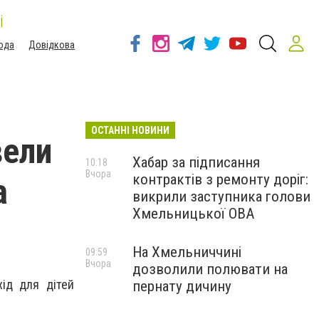
і
ода
Довідкова
ОСТАННІ НОВИНИ
вели
Хабар за підписання
10:18
Вчора
контрактів з ремонту доріг:
а
викрили заступника голови
Хмельницької ОВА
На Хмельниччині
09:59
Вчора
дозволили полювати на
хід для дітей
пернату дичину