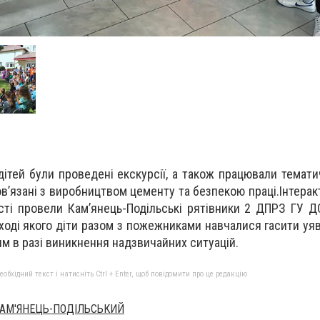
ітей були проведені екскурсії, а також працювали темати
пов’язані з виробництвом цементу та безпекою праці.Інтера
сті провели Кам’янець-Подільські рятівники 2 ДПРЗ ГУ Д
 ході якого діти разом з пожежниками навчалися гасити уя
 в разі виникнення надзвичайних ситуацій.
бхідний текст і натисніть Ctrl + Enter, щоб повідомити про це редакцію
КАМ'ЯНЕЦЬ-ПОДІЛЬСЬКИЙ