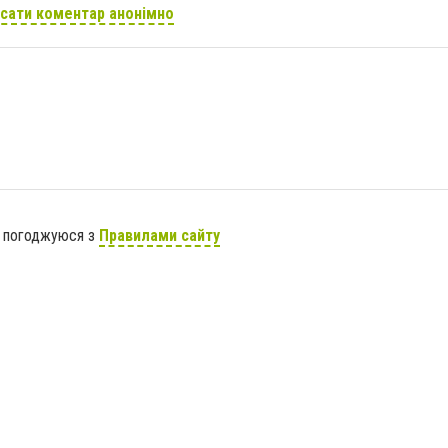
сати коментар анонімно
я погоджуюся з
Правилами сайту