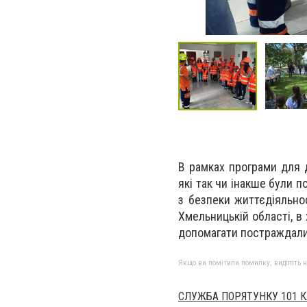
В рамках програми для д
які так чи інакше були 
з безпеки життєдіяльно
Хмельницькій області, в
допомагати постраждалим
Якщо ви помітили помилку, виділіть нео
СЛУЖБА ПОРЯТУНКУ 101 