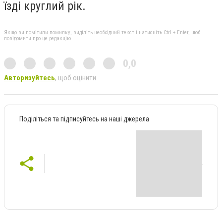
їзді круглий рік.
Якщо ви помітили помилку, виділіть необхідний текст і натисніть Ctrl + Enter, щоб
повідомити про це редакцію
0,0
Авторизуйтесь
, щоб оцінити
Поділіться та підписуйтесь на наші джерела