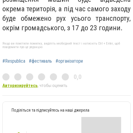
окрема територія, а під час самого заходу
буде обмежено рух усього транспорту,
окрім громадського, з 17 до 23 години.
Якщо ви помітили помилку, виділіть необхідний текст і натисніть Ctrl + Enter, щоб
повідомити про це редакцію
#Respublica
#фестиваль
#організатори
0,0
Авторизируйтесь
, чтобы оценить
Поділіться та підписуйтесь на наші джерела