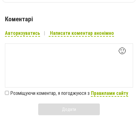
Коментарі
Авторизуватись
Написати коментар анонімно
🙂
Розміщуючи коментар, я погоджуюся з
Правилами сайту
Додати