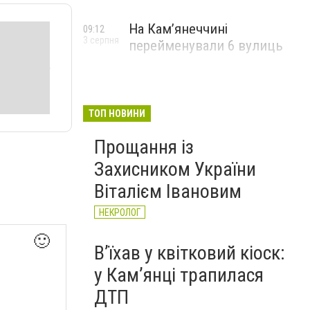
На Камʼянеччині
09:12
3 серпня
перейменували 6 вулиць
ТОП НОВИНИ
Прощання із
Захисником України
Віталієм Івановим
НЕКРОЛОГ
🙂
Вʼїхав у квітковий кіоск:
у Камʼянці трапилася
ДТП