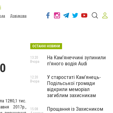
і
ода
Довідкова
ОСТАННІ НОВИНИ
На Камʼянеччині зупинили
13:20
Вчора
п'яного водія Audi
00
У старостаті Кам’янець-
12:20
Вчора
Подільської громади
відкрили меморіал
загиблим захисникам
ла 1280,1 тис.
авня 2017р.,
Прощання із Захисником
15:08
ом зменшення