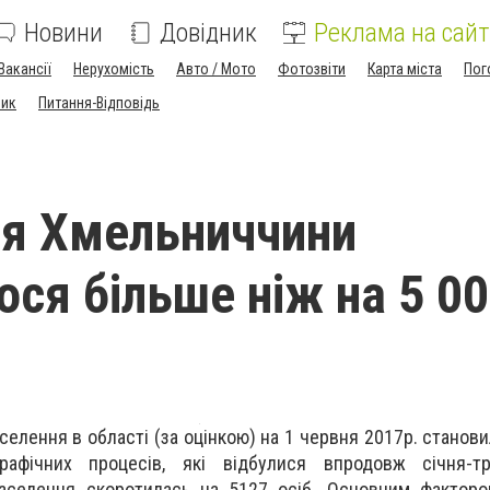
Новини
Довідник
Реклама на сайт
Вакансії
Нерухомість
Авто / Мото
Фотозвіти
Карта міста
Пог
ник
Питання-Відповідь
я Хмельниччини
ося більше ніж на 5 0
селення в області (за оцінкою) на 1 червня 2017р. станови
рафічних процесів, які відбулися впродовж січня-тр
населення скоротилась на 5127 осіб. Основним фактор