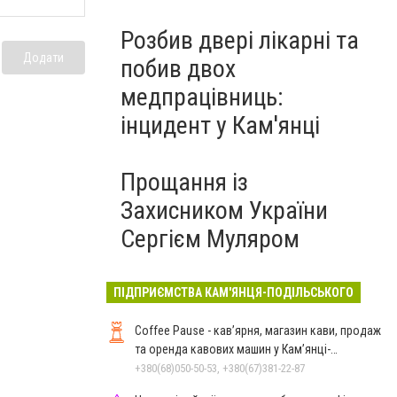
Розбив двері лікарні та
Додати
побив двох
медпрацівниць:
інцидент у Кам'янці
Прощання із
Захисником України
Сергієм Муляром
ПІДПРИЄМСТВА КАМ'ЯНЦЯ-ПОДІЛЬСЬКОГО
Coffee Pause - кав’ярня, магазин кави, продаж
та оренда кавових машин у Кам’янці-
Подільському
+380(68)050-50-53, +380(67)381-22-87