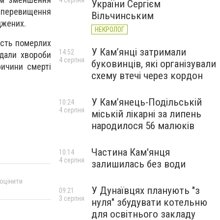
4 серпня
України Сергієм
т перевищення
Вільчинським
джених.
НЕКРОЛОГ
ість померлих
У Кам’янці затримали
14:52
ідали хвороби
4 серпня
буковинців, які організували
ричини смерті
схему втечі через кордон
У Кам’янець-Подільській
10:24
4 серпня
міській лікарні за липень
народилося 56 малюків
Частина Кам'янця
10:14
4 серпня
залишилась без води
 оцінити
У Дунаївцях планують "з
09:21
3 серпня
нуля" збудувати котельню
для освітнього закладу