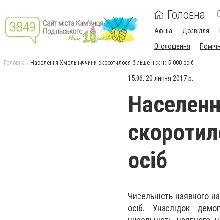
Головна
Афіша
Дозвілля
Оголошення
Поміч
Головна
Населення Хмельниччини скоротилося більше ніж на 5 000 осіб
15:06, 20 липня 2017 р.
Населенн
скоротил
осіб
Чисельність наявного на
осіб. Унаслідок демог
чисельність наявного 