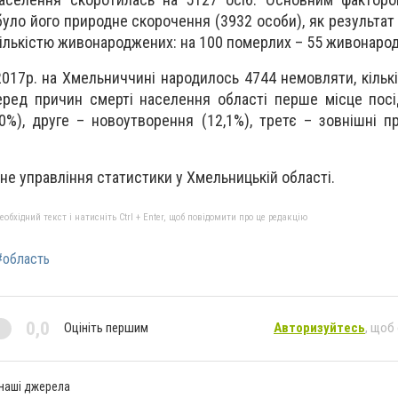
було його природне скорочення (3932 особи), як результа
кількістю живонароджених: на 100 померлих – 55 живонаро
2017р. на Хмельниччині народилось 4744 немовляти, кільк
еред причин смерті населення області перше місце пос
,0%), друге – новоутворення (12,1%), третє – зовнішні п
не управлiння статистики у Хмельницькій областi.
бхідний текст і натисніть Ctrl + Enter, щоб повідомити про це редакцію
#область
0,0
Оцініть першим
Авторизуйтесь
, щоб
 наші джерела