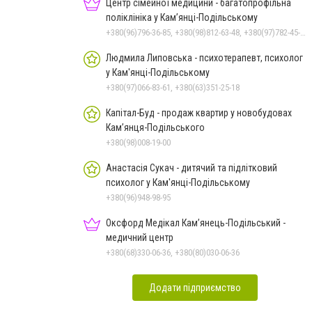
Центр сімейної медицини - багатопрофільна
поліклініка у Кам’янці-Подільському
+380(96)796-36-85, +380(98)812-63-48, +380(97)782-45-70
Людмила Липовська - психотерапевт, психолог
у Кам'янці-Подільському
+380(97)066-83-61, +380(63)351-25-18
Капітал-Буд - продаж квартир у новобудовах
Кам’янця-Подільського
+380(98)008-19-00
Анастасія Сукач - дитячий та підлітковий
психолог у Кам'янці-Подільському
+380(96)948-98-95
Оксфорд Медікал Кам’янець-Подільський -
медичний центр
+380(68)330-06-36, +380(80)030-06-36
Додати підприємство