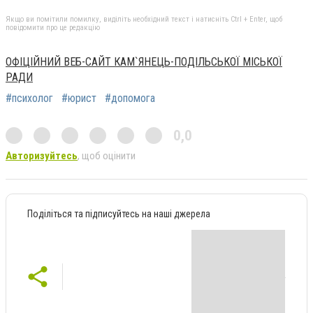
Якщо ви помітили помилку, виділіть необхідний текст і натисніть Ctrl + Enter, щоб
повідомити про це редакцію
ОФІЦІЙНИЙ ВЕБ-САЙТ КАМ`ЯНЕЦЬ-ПОДІЛЬСЬКОЇ МІСЬКОЇ
РАДИ
#психолог
#юрист
#допомога
0,0
Авторизуйтесь
, щоб оцінити
Поділіться та підписуйтесь на наші джерела