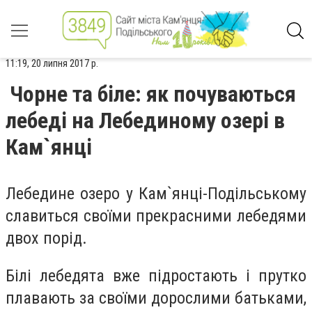
11:19, 20 липня 2017 р.
Чорне та біле: як почуваються
лебеді на Лебединому озері в
Кам`янці
Лебедине озеро у Кам`янці-Подільському
славиться своїми прекрасними лебедями
двох порід.
Білі лебедята вже підростають і прутко
плавають за своїми дорослими батьками,