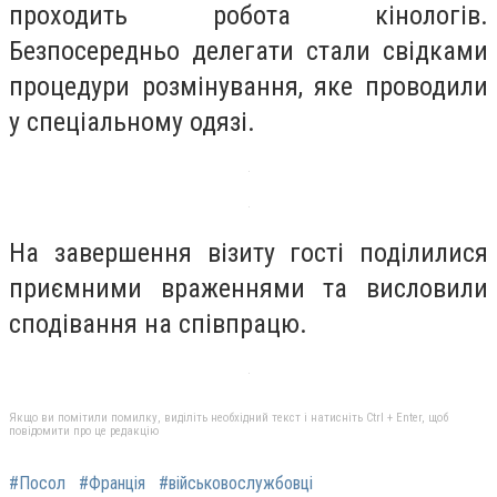
проходить робота кінологів.
Безпосередньо делегати стали свідками
процедури розмінування, яке проводили
у спеціальному одязі.
На завершення візиту гості поділилися
приємними враженнями та висловили
сподівання на співпрацю.
Якщо ви помітили помилку, виділіть необхідний текст і натисніть Ctrl + Enter, щоб
повідомити про це редакцію
#Посол
#Франція
#військовослужбовці