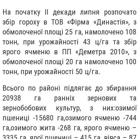
На початку ІІ декади липня розпочато
збір гороху в ТОВ «Фірма «Династія», з
обмолоченої площі 25 га, намолочено 108
тонн, при урожайності 43 ц/га та збір
ярого ячменю в ПП «Деметра 2010», з
обмолоченої площі 20 га намолочено 100
тонн, при урожайності 50 ц/га.
Всього по районі підлягає до збирання
20938 га ранніх зернових та
зернобобових культур, з них:озимої
пшениці -15680 га,озимого ячменю -744
га,озимого жита -268 га, ярого ячменю –
3335 га, ярої пшениці – 415 га, вівса – 87