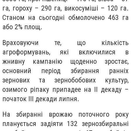
га, гороху – 290 га, викосуміші – 120 га.
Станом на сьогодні обмолочено 463 га
або 2% площ.
Враховуючи те, що кількість
агроформувань, які включилися в
жнивну кампанію щоденно зростає,
основний період збирання ранніх
зернових та зернобобових культур,
озимого ріпаку припадее на ІІ декаду –
початок ІІІ декади липня.
На збиранні врожаю поточного року
планується задіяти 132 зернозбиральні