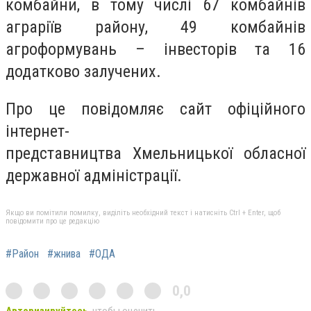
комбайни, в тому числі 67 комбайнів
аграріїв району, 49 комбайнів
агроформувань – інвесторів та 16
додатково залучених.
Про це повідомляє сайт офіційного
інтернет-
представництва Хмельницької обласної
державної адміністрації.
Якщо ви помітили помилку, виділіть необхідний текст і натисніть Ctrl + Enter, щоб
повідомити про це редакцію
#Район
#жнива
#ОДА
0,0
Авторизируйтесь
, чтобы оценить