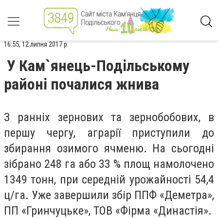
16:55, 12 липня 2017 р.
У Кам`янець-Подільському
районі почалися жнива
З ранніх зернових та зернобобових, в
першу чергу, аграрії приступили до
збирання озимого ячменю. На сьогодні
зібрано 248 га або 33 % площ намолочено
1349 тонн, при середній урожайності 54,4
ц/га. Уже завершили збір ППФ «Деметра»,
ПП «Гринчуцьке», ТОВ «Фірма «Династія».