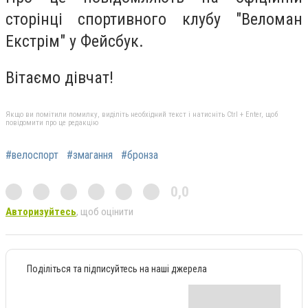
сторінці спортивного клубу "Веломан
Екстрім" у Фейсбук.
Вітаємо дівчат!
Якщо ви помітили помилку, виділіть необхідний текст і натисніть Ctrl + Enter, щоб
повідомити про це редакцію
#велоспорт
#змагання
#бронза
0,0
Авторизуйтесь
, щоб оцінити
Поділіться та підписуйтесь на наші джерела