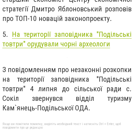
стратегії Дмитро Яблоновський розповів
про ТОП-10 новацій законопроекту.
5.
На території заповідника "Подільські
товтри" орудували чорні археологи
З повідомленням про незаконні розкопки
на території заповідника "Подільські
товтри" 4 липня до сільської ради с.
Сокіл звернувся відділ туризму
Кам`янець-Подільської ОДА.
Якщо ви помітили помилку, виділіть необхідний текст і натисніть Ctrl + Enter, щоб
повідомити про це редакцію