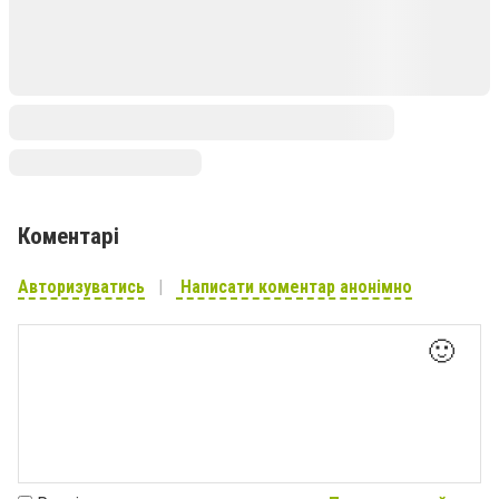
Коментарі
Авторизуватись
Написати коментар анонімно
🙂