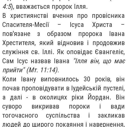
4:5
), вважається пророк Ілля.
В християнстві вчення про провісника
Спасителя-Месії – Ісуса Христа –
пов'язане з образом пророка Івана
Хрестителя, який відновив і продовжив
служіння св. Іллі. Як оповідає Євангеліє,
Сам Ісус назвав Івана
"Ілля він, що має
прийти" (Мт. 11:14).
Коли Івану виповнилось 30 років, він
почав проповідувати в Іудейській пустелі,
а далі - в околицях ріки Йордан. Він
суворо викривав пороки і вади
тогочасного суспільства і закликав
людей до щирого покаяння і навернення,