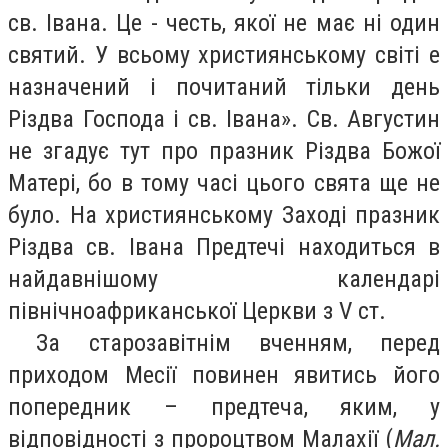
св. Івана. Це - честь, якої не має ні один
святий. У всьому християнському світі е
назначений і почитаний тільки день
Різдва Господа і св. Івана». Св. Августин
не згадує тут про празник Різдва Божої
Матері, бо в тому часі цього свята ще не
було. На християнському Заході празник
Різдва св. Івана Предтечі находиться в
найдавнішому календарі
північноафриканської Церкви з V ст.
За старозавітнім вченням, перед
приходом Месії повинен явитись його
попередник – предтеча, яким, у
відповідності з пророцтвом Малахії (
Мал.