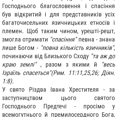
Господнього благословення і спасіння
був відкритий і для представників усіх
багаточисельних язичницьких етносів і
племен. Щоб таким чином, урешті-решт,
змогла отримати
"спасіння"
певна - знана
лише Богом -
"повна кількість язичників"
,
починаючи від Близького Сходу
"та аж до
краю землі"
, разом з якими й
"весь
Ізраїль спасеться"
(Рим. 11:11,25,26; Діян.
1:8)
.
У свято Різдва Івана Хрестителя - за
заступництвом цього святого
Господнього Предтечі - просімо у
всемогутнього й премилосердного Бога,