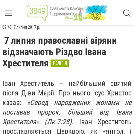
09:43, 7 липня 2017 р.
7 липня православні віряни
відзначають Різдво Івана
Хрестителя
РЕЛІГІЯ
Іван Хреститель
— найбільший святий
після Діви Марії. Про нього Ісус Христос
казав:
«Серед народжених жонами не
поставав пророк, більший від Івана
Хрестителя» (Лк.7:28).
Іван Хреститель
прославляється Церквою, як «янгол, і