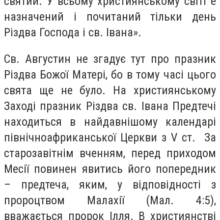
святий. У всьому християнському світі е
назначений і почитаний тільки день
Різдва Господа і св. Івана».
Св. Августин не згадує тут про празник
Різдва Божої Матері, бо в тому часі цього
свята ще не було. На християнському
Заході празник Різдва св. Івана Предтечі
находиться в найдавнішому календарі
північноафриканської Церкви з V ст. За
старозавітнім вченням, перед приходом
Месії повинен явитись його попередник
– предтеча, яким, у відповідності з
пророцтвом Малахії (Мал. 4:5),
вважається пророк Ілля. В християнстві