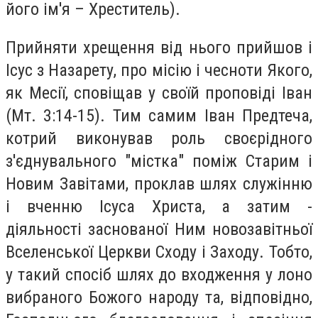
його ім'я – Хреститель).
Прийняти хрещення від нього прийшов і
Ісус з Назарету, про місію і чесноти Якого,
як Месії, сповіщав у своїй проповіді Іван
(Мт. 3:14-15). Тим самим Іван Предтеча,
котрий виконував роль своєрідного
з'єднувального "містка" поміж Старим і
Новим Завітами, проклав шлях служінню
і вченню Ісуса Христа, а затим -
діяльності заснованої Ним новозавітньої
Вселенської Церкви Сходу і Заходу. Тобто,
у такий спосіб шлях до входження у лоно
вибраного Божого народу та, відповідно,