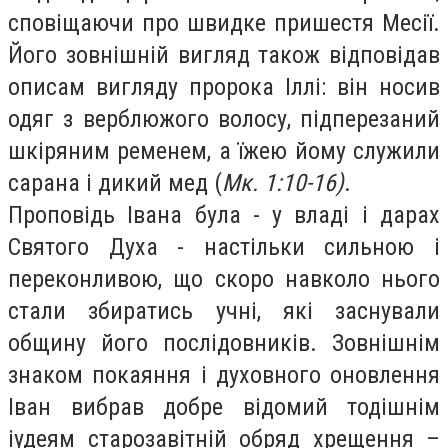
сповіщаючи про швидке пришестя Месії.
Його зовнішній вигляд також відповідав
описам вигляду пророка Іллі: він носив
одяг з верблюжого волосу, підперезаний
шкіряним ременем, а їжею йому служили
сарана і дикий мед (
Мк. 1:10-16)
.
Проповідь Івана була - у владі і дарах
Святого Духа - настільки сильною і
переконливою, що скоро навколо нього
стали збиратись учні, які заснували
общину його послідовників. Зовнішнім
знаком покаяння і духовного оновлення
Іван вибрав добре відомий тодішнім
іудеям старозавітній обряд хрещення –