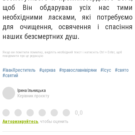
щоб Він обдарував усіх нас тими
необхідними ласками, які потребуємо
для очищення, освячення і спасіння
наших безсмертних душ.
Якщо ви помітили помилку, виділіть необхідний текст і натисніть Ctrl + Enter, щоб
повідомити про це редакцію
#ІванХреститель
#церква
#православнівіряни
#Ісус
#свято
#святий
Ірина Ільницька
Керівник проєкту
0,0
Авторизируйтесь
, чтобы оценить