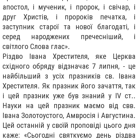
апостол, і мученик, і пророк, і свічар, і
друг Христів, і пророків печатка, і
заступник старої та нової благодаті, і
серед народжених пречесніший, і
світлого Слова глас».
Різдво Івана Хрестителя, яке Церква
східного обряду відзначає 7 липня, - це
найбільший з усіх празників св. Івана
Хрестителя. Як празник його зачаття, так
і цей празник уже був знаний у IV ст..
Науки на цей празник маємо від свв.
Івана Золотоустого, Амвросія і Августина.
Цей останній у своїй проповіді цього дня
каже: «Сьогодні святкуємо день різдва