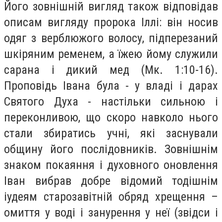
Його зовнішній вигляд також відповідав
описам вигляду пророка Іллі: він носив
одяг з верблюжого волосу, підперезаний
шкіряним ременем, а їжею йому служили
сарана і дикий мед (Мк. 1:10-16).
Проповідь Івана була - у владі і дарах
Святого Духа - настільки сильною і
переконливою, що скоро навколо нього
стали збиратись учні, які заснували
общину його послідовників. Зовнішнім
знаком покаяння і духовного оновлення
Іван вибрав добре відомий тодішнім
іудеям старозавітній обряд хрещення –
омиття у воді і занурення у неї (звідси і