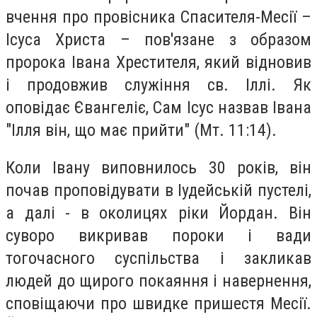
вчення про провісника Спасителя-Месії –
Ісуса Христа – пов'язане з образом
пророка Івана Хрестителя, який відновив
і продовжив служіння св. Іллі. Як
оповідає Євангеліє, Сам Ісус назвав Івана
"Ілля він, що має прийти" (Мт. 11:14).
Коли Івану виповнилось 30 років, він
почав проповідувати в Іудейській пустелі,
а далі - в околицях ріки Йордан. Він
суворо викривав пороки і вади
тогочасного суспільства і закликав
людей до щирого покаяння і навернення,
сповіщаючи про швидке пришестя Месії.