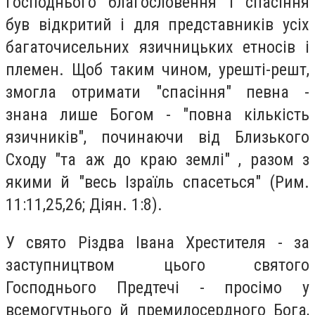
Господнього благословення і спасіння
був відкритий і для представників усіх
багаточисельних язичницьких етносів і
племен. Щоб таким чином, урешті-решт,
змогла отримати "спасіння" певна -
знана лише Богом - "повна кількість
язичників", починаючи від Близького
Сходу "та аж до краю землі" , разом з
якими й "весь Ізраїль спасеться" (Рим.
11:11,25,26; Діян. 1:8).
У свято Різдва Івана Хрестителя - за
заступництвом цього святого
Господнього Предтечі - просімо у
всемогутнього й премилосердного Бога,