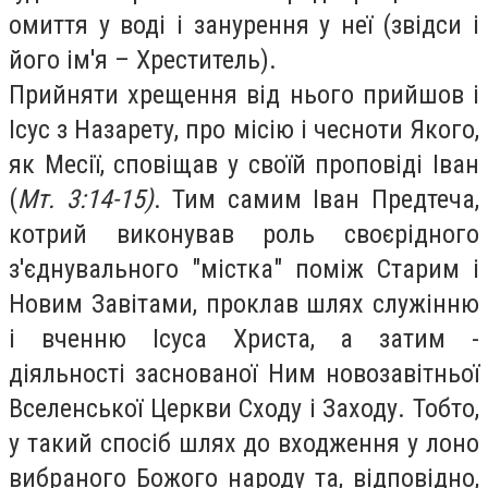
омиття у воді і занурення у неї (звідси і
його ім'я – Хреститель).
Прийняти хрещення від нього прийшов і
Ісус з Назарету, про місію і чесноти Якого,
як Месії, сповіщав у своїй проповіді Іван
(
Мт. 3:14-15)
. Тим самим Іван Предтеча,
котрий виконував роль своєрідного
з'єднувального "містка" поміж Старим і
Новим Завітами, проклав шлях служінню
і вченню Ісуса Христа, а затим -
діяльності заснованої Ним новозавітньої
Вселенської Церкви Сходу і Заходу. Тобто,
у такий спосіб шлях до входження у лоно
вибраного Божого народу та, відповідно,