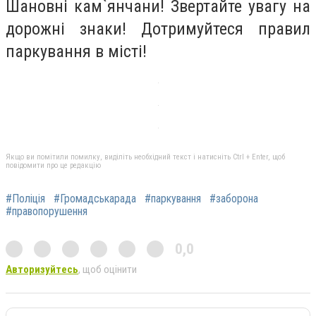
Шановні кам`янчани! Звертайте увагу на
дорожні знаки! Дотримуйтеся правил
паркування в місті!
Якщо ви помітили помилку, виділіть необхідний текст і натисніть Ctrl + Enter, щоб
повідомити про це редакцію
#Поліція
#Громадськарада
#паркування
#заборона
#правопорушення
0,0
Авторизуйтесь
, щоб оцінити