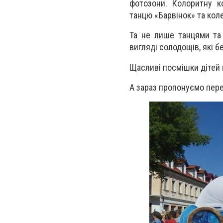
фотозони. Колоритну к
танцю «Барвінок» та коле
Та не лише танцями та 
вигляді солодощів, які 
Щасливі посмішки дітей г
А зараз пропонуємо пере