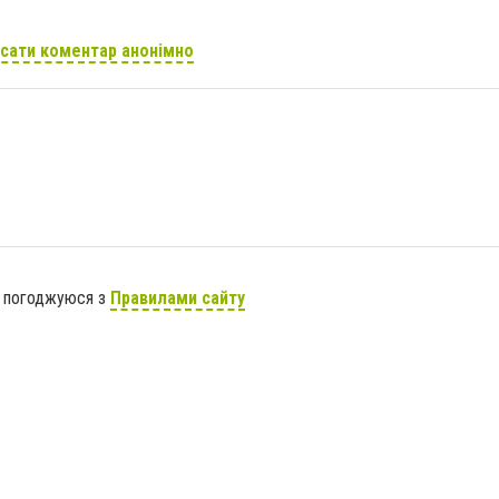
сати коментар анонімно
я погоджуюся з
Правилами сайту