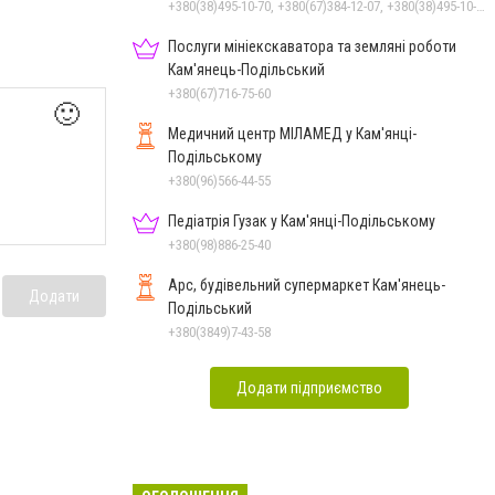
+380(38)495-10-70, +380(67)384-12-07, +380(38)495-10-80
Послуги мініекскаватора та земляні роботи
Кам'янець-Подільський
+380(67)716-75-60
🙂
Медичний центр МІЛАМЕД у Кам'янці-
Подільському
+380(96)566-44-55
Педіатрія Гузак у Кам'янці-Подільському
+380(98)886-25-40
Арс, будівельний супермаркет Кам'янець-
Додати
Подільський
+380(3849)7-43-58
Додати підприємство