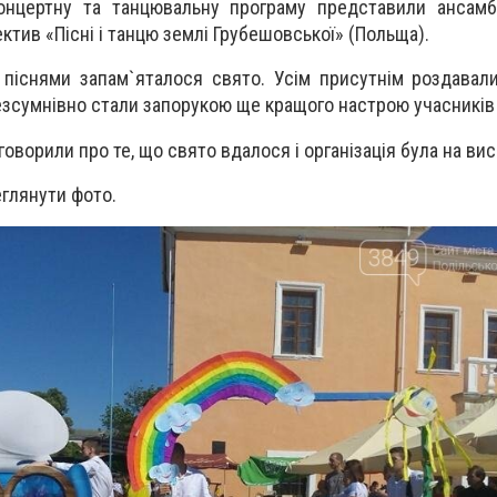
онцертну та танцювальну програму представили ансамб
ктив «Пісні і танцю землі Грубешовської» (Польща).
піснями запам`яталося свято. Усім присутнім роздавал
безсумнівно стали запорукою ще кращого настрою учасників 
оворили про те, що свято вдалося і організація була на вис
глянути фото.