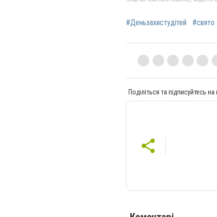
#Деньзахистудітей
#свято
Поділіться та підписуйтесь на
Коментарі