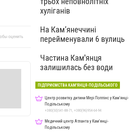
трьох неповнолітніх
хуліганів
На Камʼянеччині
тобы оценить
перейменували 6 вулиць
Частина Кам'янця
залишилась без води
ПІДПРИЄМСТВА КАМ'ЯНЦЯ-ПОДІЛЬСЬКОГО
Центр розвитку дитини Мері Поппінс у Кам'янці-
Подільському
+380(50)541-88-71, +380(96)954-64-94
Медичний центр Атланта у Кам’янці-
Подільському