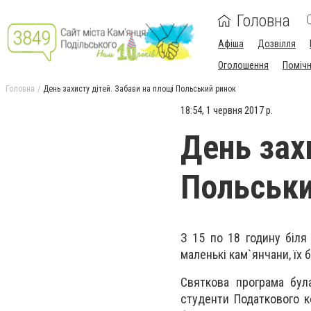
Головна
Афіша
Дозвілля
Оголошення
Поміч
Головна
День захисту дітей. Забави на площі Польський ринок
18:54, 1 червня 2017 р.
День зах
Польськи
З 15 по 18 годину біля
маленькі кам`янчани, їх б
Святкова програма бул
студенти Податкового ко