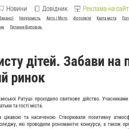
Новини
Довідник
Реклама на сайт
Вакансії
Нерухомість
Авто / Мото
Фотозвіти
Карта міста
Пог
ник
Питання-Відповідь
исту дітей. Забави на 
й ринок
 міської Ратуші проходило святкове дійство. Учасниками
атьки та гості міста.
а цікавою та насиченою. Створювали позитивну атмосф
леджу, які проводили різноманітні конкурси, а також орг