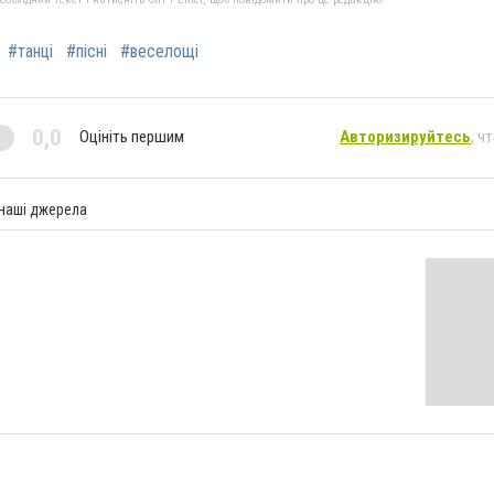
#танці
#пісні
#веселощі
0,0
Оцініть першим
Авторизируйтесь
, ч
 наші джерела