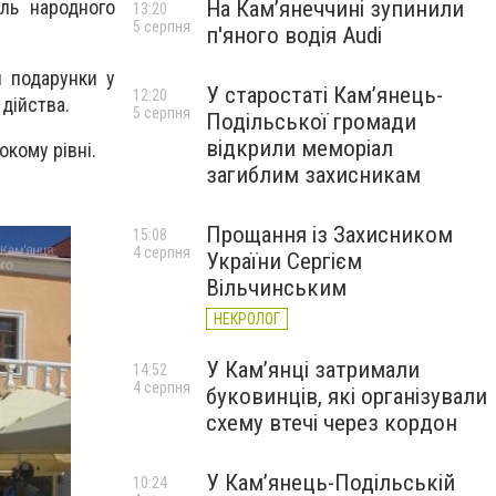
На Камʼянеччині зупинили
ль народного
13:20
5 серпня
п'яного водія Audi
и подарунки у
У старостаті Кам’янець-
12:20
дійства.
5 серпня
Подільської громади
відкрили меморіал
окому рівні.
загиблим захисникам
Прощання із Захисником
15:08
4 серпня
України Сергієм
Вільчинським
НЕКРОЛОГ
У Кам’янці затримали
14:52
4 серпня
буковинців, які організували
схему втечі через кордон
У Кам’янець-Подільській
10:24