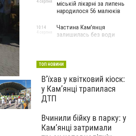
4 серпня
міській лікарні за липень
народилося 56 малюків
Частина Кам'янця
10:14
4 серпня
залишилась без води
ТОП НОВИНИ
Вʼїхав у квітковий кіоск:
у Камʼянці трапилася
ДТП
Вчинили бійку в парку: у
Кам’янці затримали