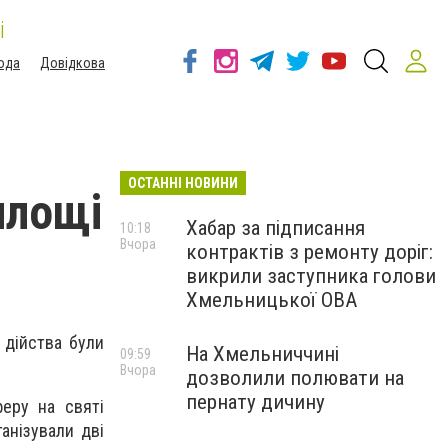
і
ода
Довідкова
ОСТАННІ НОВИНИ
площі
Хабар за підписання
10:18
Вчора
контрактів з ремонту доріг:
викрили заступника голови
Хмельницької ОВА
 дійства були
На Хмельниччині
09:59
Вчора
дозволили полювати на
пернату дичину
еру на святі
анізували дві