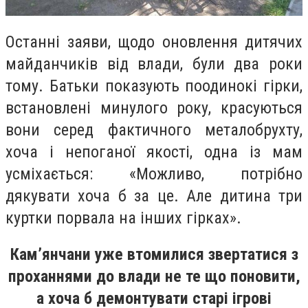
Останні заяви, щодо оновлення дитячих
майданчиків від влади, були два роки
тому. Батьки показують поодинокі гірки,
встановлені минулого року, красуються
вони серед фактичного металобрухту,
хоча і непоганої якості, одна із мам
усміхається: «Можливо, потрібно
дякувати хоча б за це. Але дитина три
куртки порвала на інших гірках».
Кам’янчани уже втомилися звертатися з
проханнями до влади не те що поновити,
а хоча б демонтувати старі ігрові