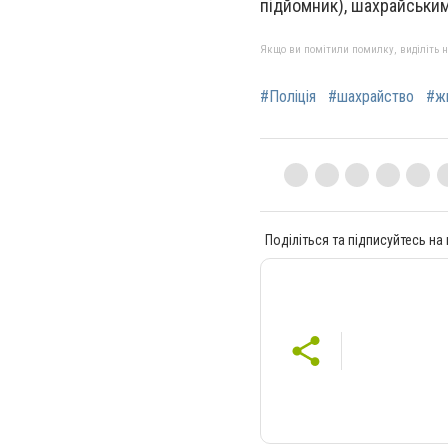
підйомник), шахрайським
Якщо ви помітили помилку, виділіть нео
#Поліція
#шахрайство
#ж
Поділіться та підписуйтесь на