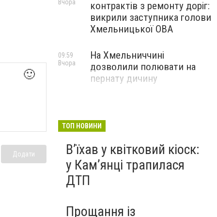
Вчора
контрактів з ремонту доріг:
викрили заступника голови
Хмельницької ОВА
На Хмельниччині
09:59
Вчора
дозволили полювати на
🙂
пернату дичину
ТОП НОВИНИ
Вʼїхав у квітковий кіоск:
Додати
у Камʼянці трапилася
ДТП
Прощання із