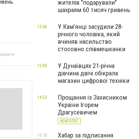
ивень.
жителів "подарували"
шахраям 60 тисяч гривень
У Камʼянці засудили 28-
15:06
річного чоловіка, який
вчиняв насильство
стосовно співмешканки
 оцінити
У Дунаївцях 21-річна
15:00
дівчина двічі обікрала
магазин цифрової техніки
Прощання із Захисником
14:53
України Ігорем
Драгусевичем
НЕКРОЛОГ
Хабар за підписання
10:18