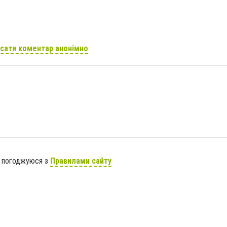
сати коментар анонімно
я погоджуюся з
Правилами сайту