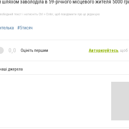
 шляхом заволоділа в 59-річного місцевого жителя 5000 гр
бхідний текст і натисніть Ctrl + Enter, щоб повідомити про це редакцію
ителька
#5тисяч
0,0
Оцініть першим
Авторизуйтесь
, щоб
 наші джерела