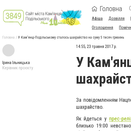
Головна
Афіша
Дозвілля
Оголошення
Поміч
Головна
У Кам'янці-Подільському сталось шахрайство на суму 5 тисяч гривень
14:55, 23 травня 2017 р.
У Кам'ян
Ірина Ільницька
Керівник проєкту
шахрайст
За повідомленням Нацпо
шахрайство.
Як йдеться у
прес-рел
близько 19:00 невстан