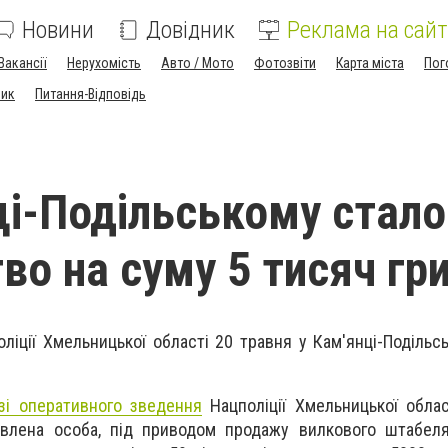
Новини
Довідник
Реклама на сайт
Вакансії
Нерухомість
Авто / Мото
Фотозвіти
Карта міста
Пог
ник
Питання-Відповідь
ці-Подільському стал
во на суму 5 тисяч гр
ліції Хмельницької області 20 травня у Кам'янці-Подільс
ізі оперативного зведення
Нацполіції Хмельницької облас
овлена особа, під приводом продажу вилкового штабеля