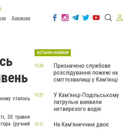
і
ода
Довідкова
ОСТАННІ НОВИНИ
ось
Призначено службове
15:30
розслідування пожежі на
ивень
сміттєзвалищі у Кам’янці
У Кам’янці-Подільському
15:21
ькому сталось
патрульні виявили
нетверезого водія
ті, 20 травня
тора (ручний
На Камʼянеччині двоє
15:11