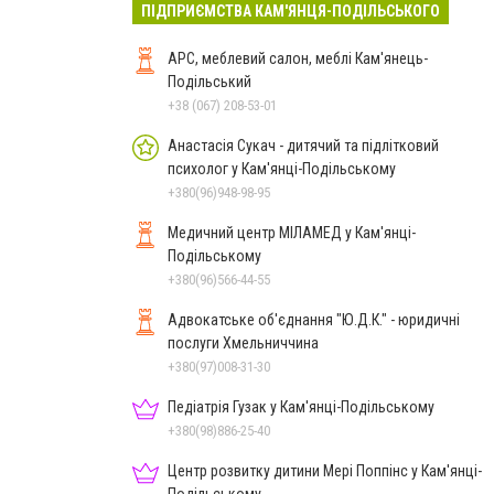
ПІДПРИЄМСТВА КАМ'ЯНЦЯ-ПОДІЛЬСЬКОГО
АРС, меблевий салон, меблі Кам'янець-
Подільський
+38 (067) 208-53-01
Анастасія Сукач - дитячий та підлітковий
психолог у Кам'янці-Подільському
+380(96)948-98-95
Медичний центр МІЛАМЕД у Кам'янці-
Подільському
+380(96)566-44-55
Адвокатське об'єднання "Ю.Д.К." - юридичні
послуги Хмельниччина
+380(97)008-31-30
Педіатрія Гузак у Кам'янці-Подільському
+380(98)886-25-40
Центр розвитку дитини Мері Поппінс у Кам'янці-