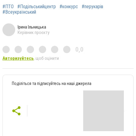
#ПТО
#Подільськийцентр
#конкурс
#перукарів
#Всеукраїнський
Ірина Ільницька
Керівник проєкту
0,0
Авторизуйтесь
, щоб оцінити
Поділіться та підписуйтесь на наші джерела