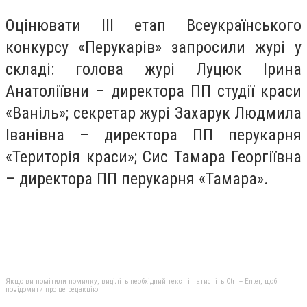
Оцінювати III етап Всеукраїнського
конкурсу «Перукарів» запросили журі у
складі: голова журі Луцюк Ірина
Анатоліївни – директора ПП студії краси
«Ваніль»; секретар журі Захарук Людмила
Іванівна – директора ПП перукарня
«Територія краси»; Сис Тамара Георгіївна
– директора ПП перукарня «Тамара».
Якщо ви помітили помилку, виділіть необхідний текст і натисніть Ctrl + Enter, щоб
повідомити про це редакцію