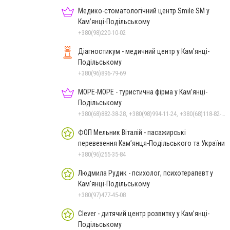
Медико-стоматологічний центр Smile SM у
Кам’янці-Подільському
+380(98)220-10-02
Діагностикум - медичний центр у Кам'янці-
Подільському
+380(96)896-79-69
МОРЕ-МОРЕ - туристична фірма у Кам’янці-
Подільському
+380(68)882-38-28, +380(98)994-11-24, +380(68)118-82-77
ФОП Мельник Віталій - пасажирські
перевезення Кам’янця-Подільського та України
+380(96)255-35-84
Людмила Рудик - психолог, психотерапевт у
Кам'янці-Подільському
+380(97)477-45-08
Clever - дитячий центр розвитку у Кам’янці-
Подільському