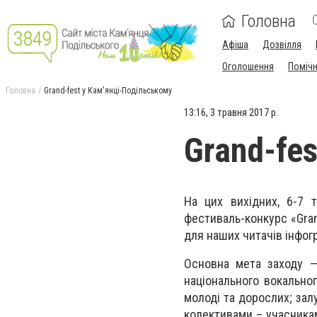
Головна
Афіша
Дозвілля
Оголошення
Поміч
Головна
Grand-fest у Кам'янці-Подільському
13:16, 3 травня 2017 р.
Grand-fe
На цих вихідних, 6-7 т
фестиваль-конкурс «Gran
для наших читачів інфог
Основна мета заходу — 
національного вокальног
молоді та дорослих; зал
колективами – учасникам