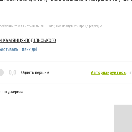
бхідний текст і натисніть Ctrl + Enter, щоб повідомити про це редакцію
И КАМ'ЯНЦЯ-ПОДІЛЬСЬКОГО
естиваль
#вихідні
0,0
Оцініть першим
Авторизируйтесь
, ч
 наші джерела