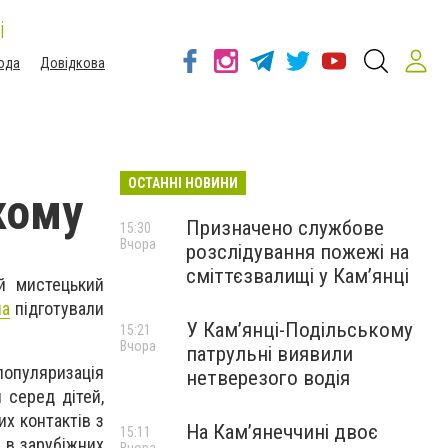
і
ода
Довідкова
ОСТАННІ НОВИНИ
кому
Призначено службове
15:30
Вчора
розслідування пожежі на
сміттєзвалищі у Кам’янці
ий мистецький
ua
підготували
У Кам’янці-Подільському
15:21
Вчора
патрульні виявили
популяризація
нетверезого водія
 серед дітей,
их контактів з
На Камʼянеччині двоє
15:11
і в зарубіжних