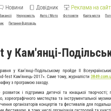
Новини
Довідник
Реклама на сайт
Вакансії
Нерухомість
Авто / Мото
Фотозвіти
Карта міста
Пог
ник
Питання-Відповідь
st у Кам'янці-Подільсь
равня у Каи'янці-Подільському пройде II Всеукраїнськ
d-fest Кам’янець-2017». Саме тому, журналісти
3849.com.
рафіку з програмою заходу.
розвиток і підтримка дитячої та юнацької творчості; 
о, хореографічного мистецтва та інструментальної музики
учення організаторів концертів та фестивалів для подальш
и фестивалю, в тому числі організація гастролей та участ