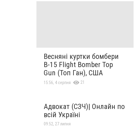
Весняні куртки бомбери
B-15 Flight Bomber Top
Gun (Топ Ган), США
21
15:56, 4 серпня
Адвокат (СЗЧ)| Онлайн по
всій Україні
09:52, 27 липня