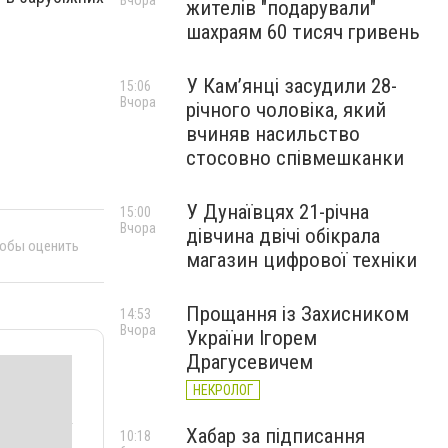
Вчора
жителів "подарували"
шахраям 60 тисяч гривень
У Камʼянці засудили 28-
15:06
Вчора
річного чоловіка, який
вчиняв насильство
стосовно співмешканки
У Дунаївцях 21-річна
15:00
Вчора
дівчина двічі обікрала
тобы оценить
магазин цифрової техніки
Прощання із Захисником
14:53
Вчора
України Ігорем
Драгусевичем
НЕКРОЛОГ
Хабар за підписання
10:18