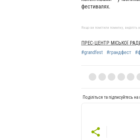
фестивалях.
Якщо ви помітили помилку, виділіть нео
ПРЕС-ЦЕНТР МІСЬКОЇ РАД
#grandfest
#грандфест
#ф
Поділіться та підписуйтесь на