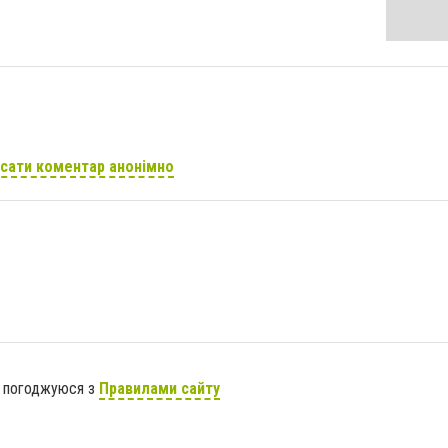
сати коментар анонімно
я погоджуюся з
Правилами сайту