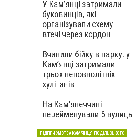
У Кам’янці затримали
буковинців, які
організували схему
втечі через кордон
Вчинили бійку в парку: у
Кам’янці затримали
трьох неповнолітніх
хуліганів
На Камʼянеччині
перейменували 6 вулиць
ПІДПРИЄМСТВА КАМ'ЯНЦЯ-ПОДІЛЬСЬКОГО