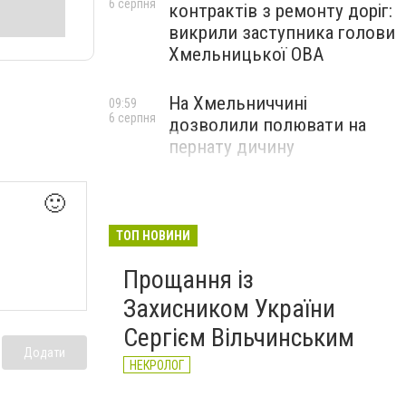
6 серпня
контрактів з ремонту доріг:
викрили заступника голови
Хмельницької ОВА
На Хмельниччині
09:59
6 серпня
дозволили полювати на
пернату дичину
🙂
ТОП НОВИНИ
Прощання із
Захисником України
Сергієм Вільчинським
Додати
НЕКРОЛОГ