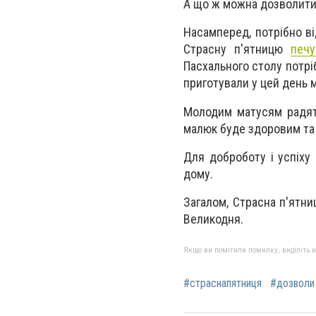
А що ж можна дозволити 
Насамперед, потрібно ві
Страсну п'ятницю
печу
Пасхального столу потріб
приготували у цей день м
Молодим матусям радять
малюк буде здоровим та
Для доброботу і успіху 
дому.
Загалом, Страсна п'ятни
Великодня.
Якщо ви помітили помилку, виділіть нео
#страснапятниця
#дозволи