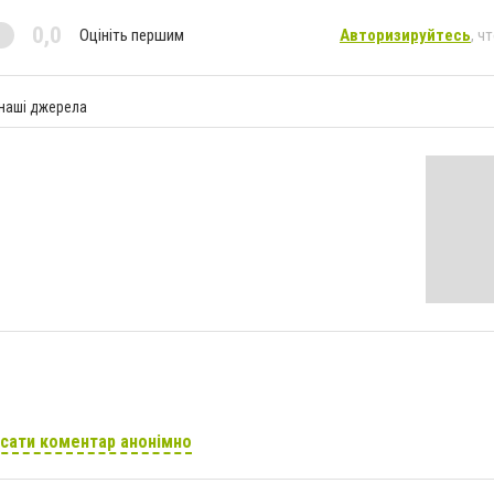
0,0
Оцініть першим
Авторизируйтесь
, ч
 наші джерела
сати коментар анонімно