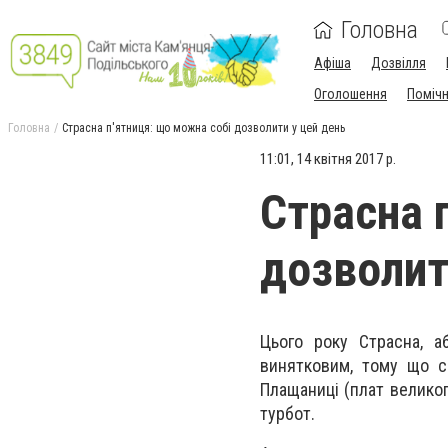
Головна
Афіша
Дозвілля
Оголошення
Поміч
Головна
Страсна п'ятниця: що можна собі дозволити у цей день
11:01, 14 квітня 2017 р.
Страсна 
дозволит
Цього року Страсна, а
винятковим, тому що сь
Плащаниці (плат великог
турбот.