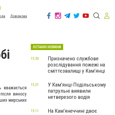
і
ода
Довідкова
ОСТАННІ НОВИНИ
бі
Призначено службове
15:30
розслідування пожежі на
сміттєзвалищі у Кам’янці
У Кам’янці-Подільському
15:21
ь вважається
патрульні виявили
 після виносу
нетверезого водія
інших мирських
На Камʼянеччині двоє
15:11