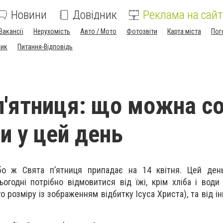
Новини
Довідник
Реклама на сайт
Вакансії
Нерухомість
Авто / Мото
Фотозвіти
Карта міста
Пог
ник
Питання-Відповідь
п'ятниця: що можна со
и у цей день
бо ж Свята п’ятниця припадає на 14 квітня. Цей ден
огодні потрібно відмовитися від їжі, крім хліба і води
о розміру із зображенням відбитку Ісуса Христа), та від 