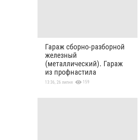
Гараж сборно-разборной
железный
(металлический). Гараж
из профнастила
159
13:36, 26 липня