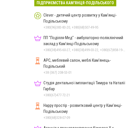
ПІДПРИЄМСТВА КАМ'ЯНЦЯ-ПОДІЛЬСЬКОГО
Clever - дитячий центр розвитку у Кам’янці-
Подільському
+380(96)383-83-20, +380(68)507-49-95
ПП "Поділля-Мед" - амбулаторно-поліклінічний
заклад у Кам’янці-Подільському
+380(38)495-60-27, +380(38)499-03-22, +380(67)858-19-75
АРС, меблевий салон, меблі Кам'янець-
Подільський
+38 (067) 208-53-01
Студія дентальної імплантації Тимура та Наталії
Гарбар
+380(67)477-72-21
Happy простір - розвитковий центр у Кам'янці-
Подільському
+380(68)328-07-09