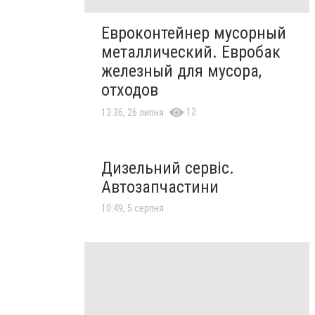
Евроконтейнер мусорный
металлический. Евробак
железный для мусора,
отходов
12
13:36, 26 липня
Дизельний сервіс.
Автозапчастини
10:49, 5 серпня