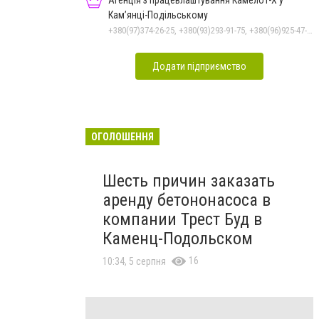
Агенція з працевлаштування Камелот-Х у
Кам’янці-Подільському
+380(97)374-26-25, +380(93)293-91-75, +380(96)925-47-71, +380(73)327-54-83
Додати підприємство
ОГОЛОШЕННЯ
Шесть причин заказать
аренду бетононасоса в
компании Трест Буд в
Каменц-Подольском
16
10:34, 5 серпня