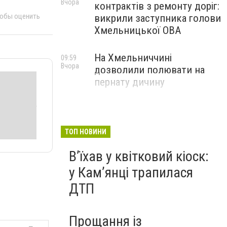
Вчора
контрактів з ремонту доріг:
тобы оценить
викрили заступника голови
Хмельницької ОВА
На Хмельниччині
09:59
Вчора
дозволили полювати на
пернату дичину
ТОП НОВИНИ
Вʼїхав у квітковий кіоск:
у Камʼянці трапилася
ДТП
Прощання із