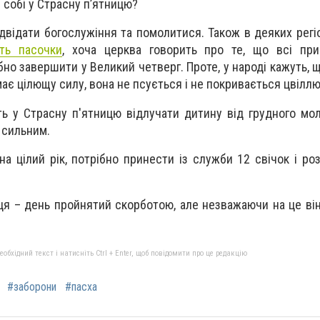
собі у Страсну п’ятницю?
двідати богослужіння та помолитися. Також в деяких регіо
ть пасочки
, хоча церква говорить про те, що всі при
но завершити у Великий четверг. Проте, у народі кажуть, щ
ає цілющу силу, вона не псується і не покривається цвіллю
 у Страсну п'ятницю відлучати дитину від грудного мол
 сильним.
на цілий рік, потрібно принести із служби 12 свічок і ро
ця – день пройнятий скорботою, але незважаючи на це він
бхідний текст і натисніть Ctrl + Enter, щоб повідомити про це редакцію
#заборони
#пасха