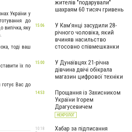
жителів "подарували"
шахраям 60 тисяч гривень
нах України у
готування до
У Камʼянці засудили 28-
15:06
о випічка, яку
річного чоловіка, який
.
вчиняв насильство
стосовно співмешканки
ока, тоді ваш
У Дунаївцях 21-річна
15:00
зставити їх по
дівчина двічі обікрала
магазин цифрової техніки
 готує Вас до
Прощання із Захисником
14:53
України Ігорем
Драгусевичем
НЕКРОЛОГ
Хабар за підписання
10:18