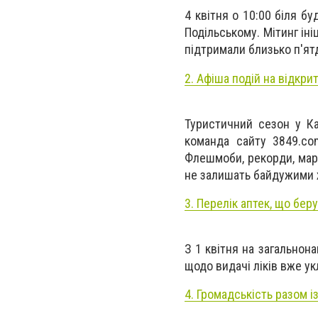
4 квітня о 10:00 біля бу
Подільському. Мітинг іні
підтримали близько п'ят
2. Афіша подій на відкри
Туристичний сезон у Ка
команда сайту 3849.com
Флешмоби, рекорди, мара
не залишать байдужими ж
3. Перелік аптек, що беру
З 1 квітня на загальнон
щодо видачі ліків вже ук
4. Громадськість разом 