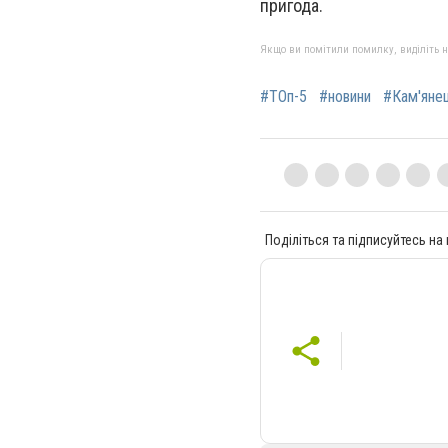
пригода.
Якщо ви помітили помилку, виділіть нео
#ТОп-5
#новини
#Кам'яне
Поділіться та підписуйтесь на