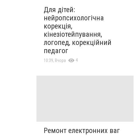
Для дітей:
нейропсихологічна
корекція,
кінезіотейпування,
логопед, корекційний
педагог
4
10:39, Вчора
Ремонт електронних ваг