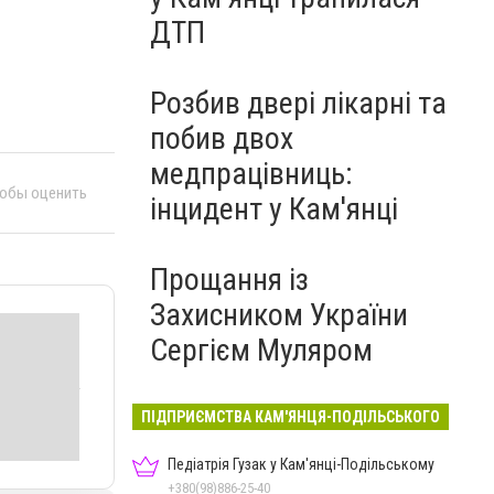
ДТП
Розбив двері лікарні та
побив двох
медпрацівниць:
тобы оценить
інцидент у Кам'янці
Прощання із
Захисником України
Сергієм Муляром
ПІДПРИЄМСТВА КАМ'ЯНЦЯ-ПОДІЛЬСЬКОГО
Педіатрія Гузак у Кам'янці-Подільському
+380(98)886-25-40