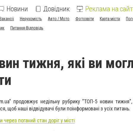
Новини
Довідник
Реклама на сайт
Вакансії
Нерухомість
Авто / Мото
Фотозвіти
Карта міста
Пог
ник
Питання-Відповідь
вин тижня, які ви мог
ти
m.ua" продовжує недільну рубрику "ТОП-5 новин тижня",
я, щоб наші відвідувачі були поінформовані з усіх питань.
и через поганий стан доріг у місті