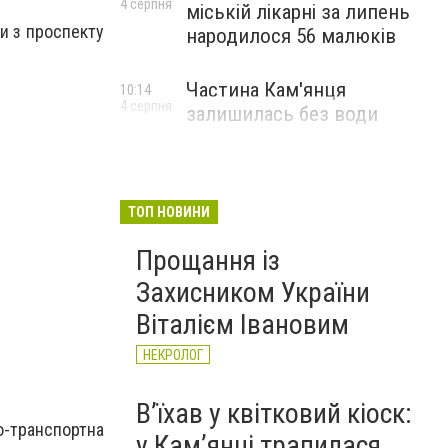
4 серпня
міській лікарні за липень
и з проспекту
народилося 56 малюків
Частина Кам'янця
10:14
4 серпня
залишилась без води
ТОП НОВИНИ
Прощання із
Захисником України
Віталієм Івановим
НЕКРОЛОГ
Вʼїхав у квітковий кіоск:
о-транспортна
у Камʼянці трапилася