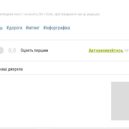
бхідний текст і натисніть Ctrl + Enter, щоб повідомити про це редакцію
ць
#дороги
#мітинг
#інфорграфіка
0,0
Оцініть першим
Авторизируйтесь
, ч
 наші джерела