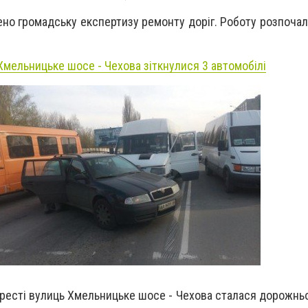
но громадську експертизу ремонту доріг. Роботу розпочал
 Хмельницьке шосе - Чехова зіткнулися 3 автомобілі
ехресті вулиць Хмельницьке шосе - Чехова сталася дорожнь