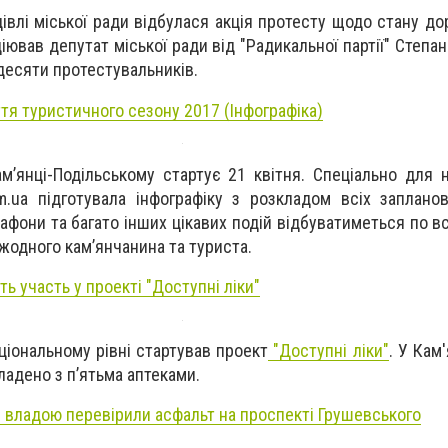
дівлі міської ради відбулася акція протесту щодо стану дор
ціював депутат міської ради від "Радикальної партії" Степан
десяти протестувальників.
ття туристичного сезону 2017 (Інфографіка)
м’янці-Подільському стартує 21 квітня. Спеціально для 
.ua підготувала інфографіку з розкладом всіх запланов
фони та багато інших цікавих подій відбуватиметься по вс
одного кам’янчанина та туриста.
ть участь у проекті "Доступні ліки"
аціональному рівні стартував проект
"Доступні ліки"
. У Кам
ладено з п’ятьма аптеками.
із владою перевірили асфальт на проспекті Грушевського