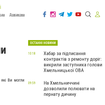
і
ода
Довідкова
ОСТАННІ НОВИНИ
ли
Хабар за підписання
10:18
контрактів з ремонту доріг:
викрили заступника голови
Хмельницької ОВА
 які Ви могли
На Хмельниччині
09:59
дозволили полювати на
пернату дичину