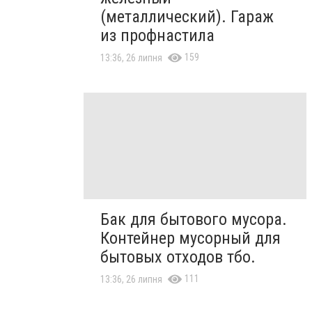
(металлический). Гараж
из профнастила
159
13:36, 26 липня
Бак для бытового мусора.
Контейнер мусорный для
бытовых отходов тбо.
111
13:36, 26 липня