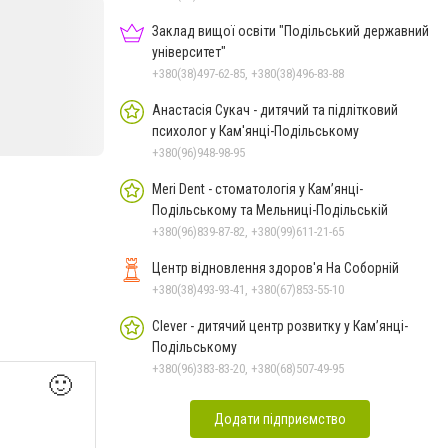
Заклад вищої освіти "Подільський державний
університет"
+380(38)497-62-85, +380(38)496-83-88
Анастасія Сукач - дитячий та підлітковий
психолог у Кам'янці-Подільському
+380(96)948-98-95
Meri Dent - стоматологія у Кам’янці-
Подільському та Мельниці-Подільській
+380(96)839-87-82, +380(99)611-21-65
Центр відновлення здоров'я На Соборній
+380(38)493-93-41, +380(67)853-55-10
Clever - дитячий центр розвитку у Кам’янці-
Подільському
+380(96)383-83-20, +380(68)507-49-95
🙂
Додати підприємство