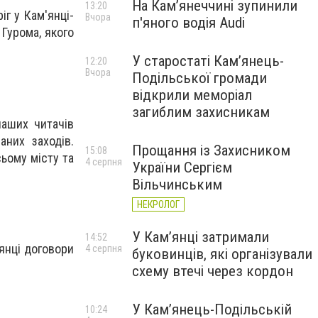
На Камʼянеччині зупинили
13:20
іг у Кам'янці-
Вчора
п'яного водія Audi
 Гурома, якого
У старостаті Кам’янець-
12:20
Вчора
Подільської громади
відкрили меморіал
загиблим захисникам
наших читачів
аних заходів.
Прощання із Захисником
15:08
ьому місту та
4 серпня
України Сергієм
Вільчинським
НЕКРОЛОГ
У Кам’янці затримали
14:52
'янці договори
4 серпня
буковинців, які організували
схему втечі через кордон
У Кам’янець-Подільській
10:24