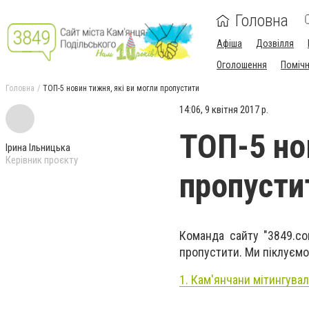
Головна
Афіша
Дозвілля
Оголошення
Поміч
Головна
ТОП-5 новин тижня, які ви могли пропустити
14:06, 9 квітня 2017 р.
ТОП-5 но
Ірина Ільницька
Керівник проєкту
пропусти
Команда сайту "3849.co
пропустити. Ми піклуємос
1. Кам'янчани мітингувал