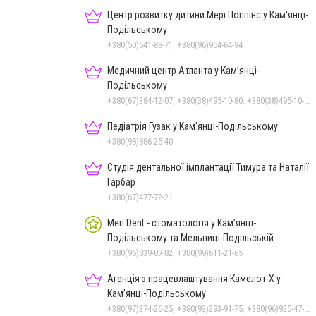
Центр розвитку дитини Мері Поппінс у Кам'янці-
Подільському
+380(50)541-88-71, +380(96)954-64-94
Медичний центр Атланта у Кам’янці-
Подільському
+380(67)384-12-07, +380(38)495-10-80, +380(38)495-10-70
Педіатрія Гузак у Кам'янці-Подільському
+380(98)886-25-40
Студія дентальної імплантації Тимура та Наталії
Гарбар
+380(67)477-72-21
Meri Dent - стоматологія у Кам’янці-
Подільському та Мельниці-Подільській
+380(96)839-87-82, +380(99)611-21-65
Агенція з працевлаштування Камелот-Х у
Кам’янці-Подільському
+380(97)374-26-25, +380(93)293-91-75, +380(96)925-47-71, +380(73)327-54-83