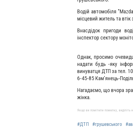
Водій автомобіля "Mazda
місцевий житель та втік 
Внасдідок пригоди вод
інспектор сектору моніт
Однак, просимо очевидц
надати будь -яку інфо
винуватця ДТП за тел. 10
6-45-85 Кам'янець-Поділь
Нагадаємо, що вчора зр
жінка.
Якщо ви помітили помилку, виділіть нео
#ДТП
#грушевського
#ав