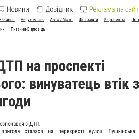
Новини
Довідник
Реклама на сайт
Вакансії
Нерухомість
Авто / Мото
Фотозвіти
Карта міста
Пог
ник
Питання-Відповідь
ДТП на проспекті
ого: винуватець втік 
игоди
розпочався з ДТП.
 пригода сталася на перехресті вулиці Пушкінська