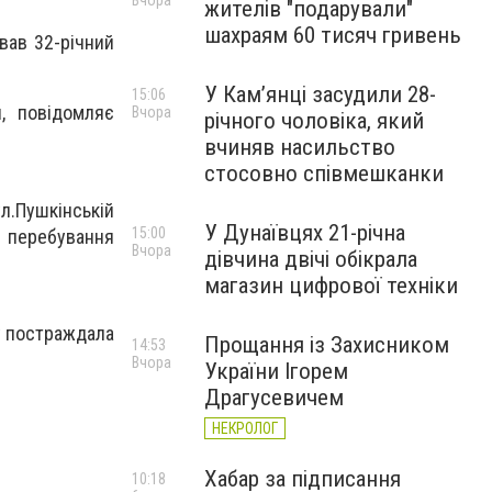
Вчора
жителів "подарували"
шахраям 60 тисяч гривень
вав 32-річний
У Камʼянці засудили 28-
15:06
, повідомляє
Вчора
річного чоловіка, який
вчиняв насильство
стосовно співмешканки
л.Пушкінській
У Дунаївцях 21-річна
15:00
 перебування
Вчора
дівчина двічі обікрала
магазин цифрової техніки
у постраждала
Прощання із Захисником
14:53
Вчора
України Ігорем
Драгусевичем
НЕКРОЛОГ
Хабар за підписання
10:18