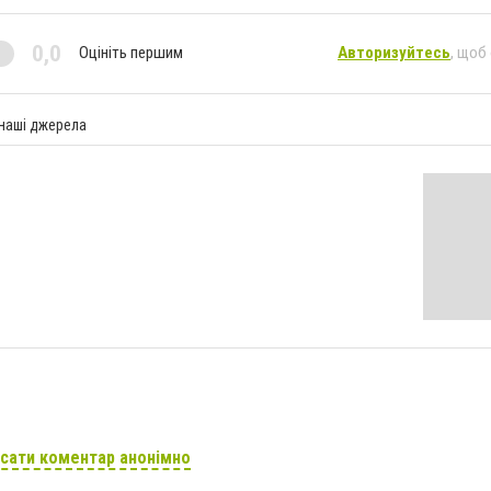
0,0
Оцініть першим
Авторизуйтесь
, щоб
 наші джерела
сати коментар анонімно