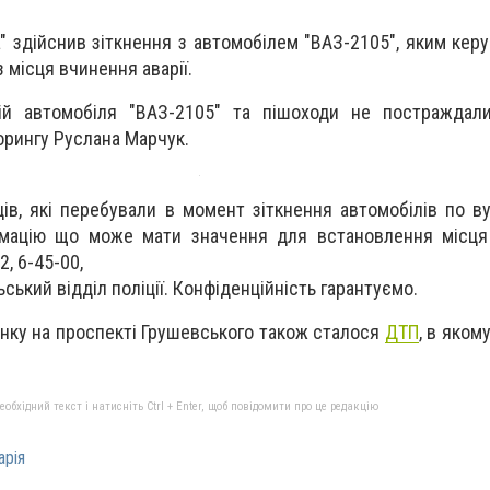
" здійснив зіткнення з автомобілем "ВАЗ-2105", яким керу
з місця вчинення аварії.
ій автомобіля "ВАЗ-2105" та пішоходи не постраждали
орингу Руслана Марчук.
ів, які перебували в момент зіткнення автомобілів по ву
рмацію що може мати значення для встановлення місця
2, 6-45-00,
ський відділ поліції. Конфіденційність гарантуємо.
анку на проспекті Грушевського також сталося
ДТП
, в яком
бхідний текст і натисніть Ctrl + Enter, щоб повідомити про це редакцію
арія