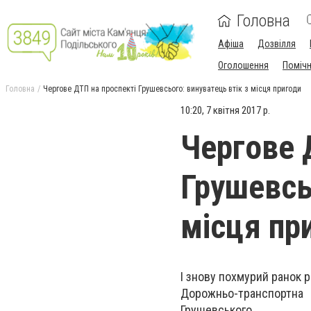
Головна
Афіша
Дозвілля
Оголошення
Поміч
Головна
Чергове ДТП на проспекті Грушевсього: винуватець втік з місця пригоди
10:20, 7 квітня 2017 р.
Чергове 
Грушевсь
місця пр
І знову похмурий ранок 
Дорожньо-транспортна
Грушевського.