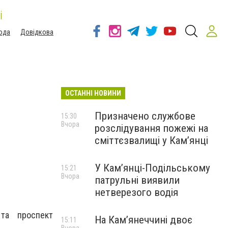
і
ода
Довідкова
ОСТАННІ НОВИНИ
Призначено службове
15:30
Вчора
розслідування пожежі на
з
сміттєзвалищі у Кам’янці
У Кам’янці-Подільському
15:21
Вчора
патрульні виявили
нетверезого водія
 та проспект
На Камʼянеччині двоє
15:11