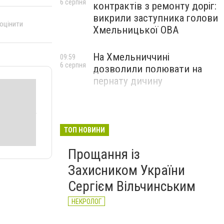
6 серпня
контрактів з ремонту доріг:
викрили заступника голови
 оцінити
Хмельницької ОВА
На Хмельниччині
09:59
6 серпня
дозволили полювати на
пернату дичину
ТОП НОВИНИ
Прощання із
Захисником України
Сергієм Вільчинським
НЕКРОЛОГ