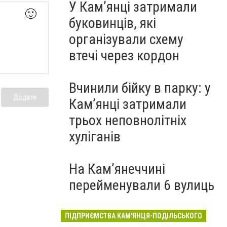
У Кам’янці затримали
🙂
буковинців, які
організували схему
втечі через кордон
Вчинили бійку в парку: у
Додати
Кам’янці затримали
трьох неповнолітніх
хуліганів
На Камʼянеччині
перейменували 6 вулиць
ПІДПРИЄМСТВА КАМ'ЯНЦЯ-ПОДІЛЬСЬКОГО