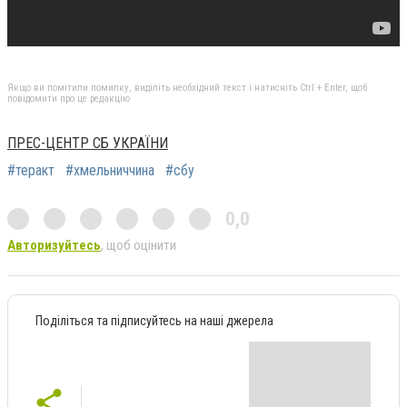
Якщо ви помітили помилку, виділіть необхідний текст і натисніть Ctrl + Enter, щоб
повідомити про це редакцію
ПРЕС-ЦЕНТР СБ УКРАЇНИ
#теракт
#хмельниччина
#сбу
0,0
Авторизуйтесь
, щоб оцінити
Поділіться та підписуйтесь на наші джерела