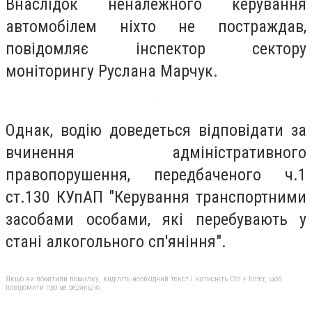
Внаслідок неналежного керування
автомобілем ніхто не постраждав,
повідомляє інспектор сектору
моніторингу Руслана Марчук.
Однак, водію доведеться відповідати за
вчинення адміністративного
правопорушення, передбаченого ч.1
ст.130 КУпАП "Керування транспортними
засобами особами, які перебувають у
стані алкогольного сп'яніння".
Якщо ви помітили помилку, виділіть необхідний текст і натисніть Ctrl + Enter, щоб
повідомити про це редакцію