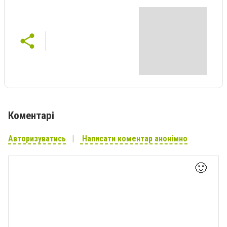
Коментарі
Авторизуватись
Написати коментар анонімно
🙂