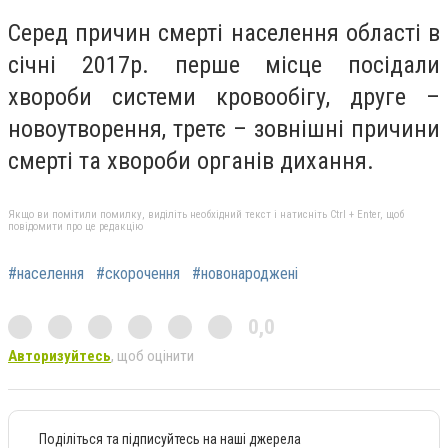
Серед причин смерті населення області в
січні 2017р. перше місце посідали
хвороби системи кровообігу, друге –
новоутворення, третє – зовнішні причини
смерті та хвороби органів дихання.
Якщо ви помітили помилку, виділіть необхідний текст і натисніть Ctrl + Enter, щоб
повідомити про це редакцію
#населення
#скорочення
#новонароджені
0,0
Авторизуйтесь
, щоб оцінити
Поділіться та підписуйтесь на наші джерела