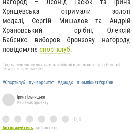
нагород – Леонід Гасюк та Ірина
Хрящевська отримали золоті
медалі, Сергій Мишалов та Андрій
Храновський – срібні, Олексій
Бабенко виборов бронзову нагороду,
повідомляє
спортклуб
.
Якщо ви помітили помилку, виділіть необхідний текст і натисніть Ctrl + Enter, щоб
повідомити про це редакцію
#Спортклуб
#університет
#дзюдо
#чемпіонатУкраїни
Ірина Ільницька
Керівник проєкту
0,0
Авторизуйтесь
, щоб оцінити