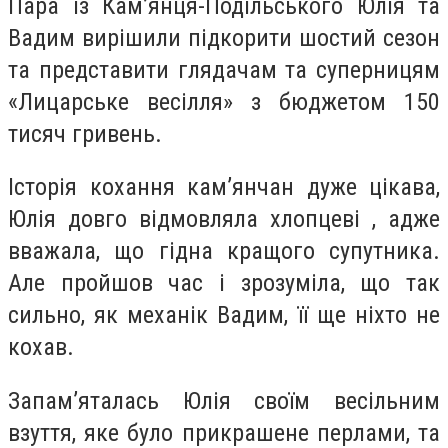
Пара із Кам’янця-Подільського Юлія та
Вадим вирішили підкорити шостий сезон
та представити глядачам та суперницям
«Лицарське весілля» з бюджетом 150
тисяч гривень.
Історія кохання кам’янчан дуже цікава,
Юлія довго відмовляла хлопцеві , адже
вважала, що гідна кращого супутника.
Але пройшов час і зрозуміла, що так
сильно, як механік Вадим, її ще ніхто не
кохав.
Запам’яталась Юлія своїм весільним
взуття, яке було прикрашене перлами, та