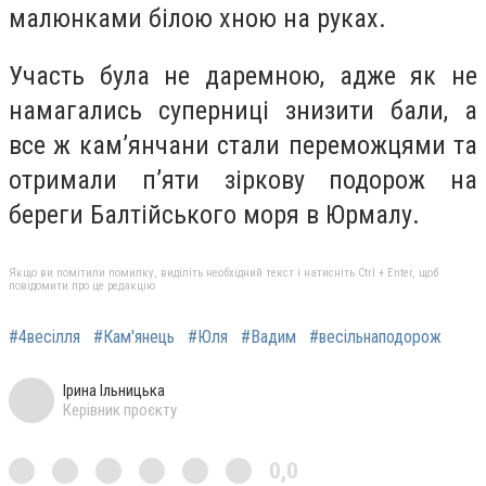
малюнками білою хною на руках.
Участь була не даремною, адже як не
намагались суперниці знизити бали, а
все ж кам’янчани стали переможцями та
отримали п’яти зіркову подорож на
береги Балтійського моря в Юрмалу.
Якщо ви помітили помилку, виділіть необхідний текст і натисніть Ctrl + Enter, щоб
повідомити про це редакцію
#4весілля
#Кам'янець
#Юля
#Вадим
#весільнаподорож
Ірина Ільницька
Керівник проєкту
0,0