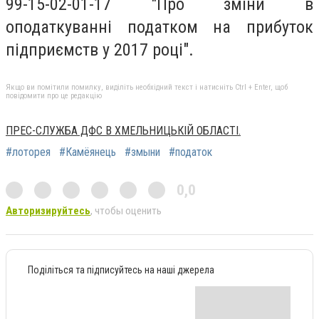
99-15-02-01-17 "Про зміни в
оподаткуванні податком на прибуток
підприємств у 2017 році".
Якщо ви помітили помилку, виділіть необхідний текст і натисніть Ctrl + Enter, щоб
повідомити про це редакцію
ПРЕС-СЛУЖБА ДФС В ХМЕЛЬНИЦЬКІЙ ОБЛАСТІ.
#лоторея
#Камёянець
#змыни
#податок
0,0
Авторизируйтесь
, чтобы оценить
Поділіться та підписуйтесь на наші джерела