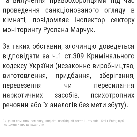
та вилучення правоохоронцями під час
проведення санкціонованого огляду в
кімнаті, повідомляє інспектор сектору
моніторингу Руслана Марчук.
За таких обставин, злочинцю доведеться
відповідати за ч.1 ст.309 Кримінального
кодексу України (незаконне виробництво,
виготовлення, придбання, зберігання,
перевезення чи пересилання
наркотичних засобів, психотропних
речовин або їх аналогів без мети збуту).
Якщо ви помітили помилку, виділіть необхідний текст і натисніть Ctrl + Enter, щоб
повідомити про це редакцію