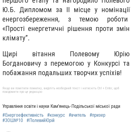
першого етапу та нагородило Полевого
Ю.Б. Дипломом за ІІ місце у номінації
енергозбереження, з темою роботи
«Прості енергетичні рішення проти змін
клімату”.
Щирі вітання Полевому Юрію
Богдановичу з перемогою у Конкурсі та
побажання подальших творчих успіхів!
Якщо ви помітили помилку, виділіть необхідний текст і натисніть Ctrl + Enter, щоб
повідомити про це редакцію
Управління освіти і науки Кам'янець-Подільської міської ради
#Енергоефективність
#конкурс
#вчитель
#призер
#ЗОШ№10
#ПолевийЮрій