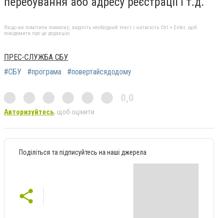
перебування або адресу реєстрації і т.д.
Якщо ви помітили помилку, виділіть необхідний текст і натисніть Ctrl + Enter, щоб
повідомити про це редакцію
ПРЕС-СЛУЖБА СБУ
#СБУ
#програма
#повертайсядодому
0,0
Авторизуйтесь
, щоб оцінити
Поділіться та підписуйтесь на наші джерела