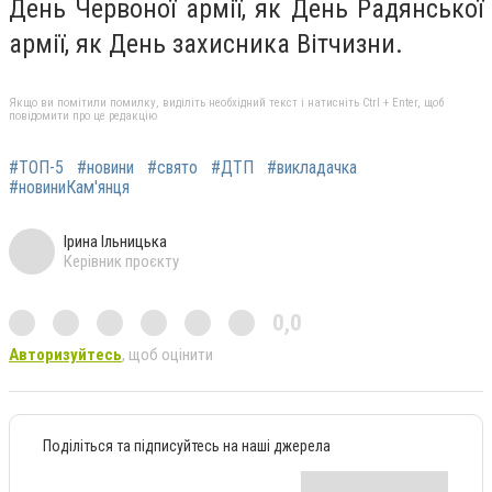
День Червоної армії, як День Радянської
армії, як День захисника Вітчизни.
Якщо ви помітили помилку, виділіть необхідний текст і натисніть Ctrl + Enter, щоб
повідомити про це редакцію
#ТОП-5
#новини
#свято
#ДТП
#викладачка
#новиниКам'янця
Ірина Ільницька
Керівник проєкту
0,0
Авторизуйтесь
, щоб оцінити
Поділіться та підписуйтесь на наші джерела