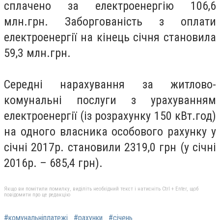
сплачено за електроенергію 106,6
млн.грн. Заборгованість з оплати
електроенергії на кінець січня становила
59,3 млн.грн.
Середні нарахування за житлово-
комунальні послуги з урахуванням
електроенергії (із розрахунку 150 кВт.год)
на одного власника особового рахунку у
січні 2017р. становили 2319,0 грн (у січні
2016р. – 685,4 грн).
Якщо ви помітили помилку, виділіть необхідний текст і натисніть Ctrl + Enter, щоб
повідомити про це редакцію
#комунальніплатежі
#рахунки
#січень