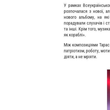
У рамках Всеукраїнсько
розпочалася з нової, а
нового альбому, на які
порадували слухачів і ст
та інші. Крім того, муз
як кораблі».
Між композиціями Тарас Т
патріотизм, роботу, мот
діяти, а не мріяти.