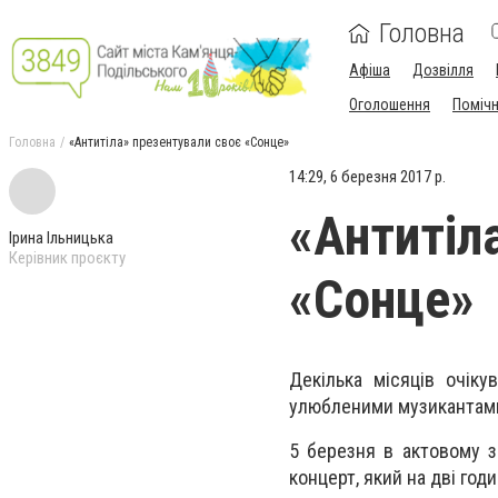
Головна
Афіша
Дозвілля
Оголошення
Поміч
Головна
«Антитіла» презентували своє «Сонце»
14:29, 6 березня 2017 р.
«Антитіл
Ірина Ільницька
Керівник проєкту
«Сонце»
Декілька місяців очіку
улюбленими музикантам
5 березня в актовому з
концерт, який на дві год