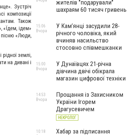
Вчора
жителів "подарували"
нце». Зустріч
шахраям 60 тисяч гривень
сі композиції
кантам. Також
У Камʼянці засудили 28-
15:06
, «Їдем, ідем»
Вчора
річного чоловіка, який
о пісню «Люди,
вчиняв насильство
стосовно співмешканки
 рідної землі,
и на дивані і
У Дунаївцях 21-річна
15:00
Вчора
дівчина двічі обікрала
магазин цифрової техніки
Прощання із Захисником
14:53
Вчора
України Ігорем
Драгусевичем
НЕКРОЛОГ
Хабар за підписання
10:18