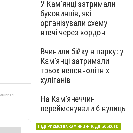
У Кам’янці затримали
буковинців, які
організували схему
втечі через кордон
Вчинили бійку в парку: у
Кам’янці затримали
трьох неповнолітніх
хуліганів
 оцінити
На Камʼянеччині
перейменували 6 вулиць
ПІДПРИЄМСТВА КАМ'ЯНЦЯ-ПОДІЛЬСЬКОГО