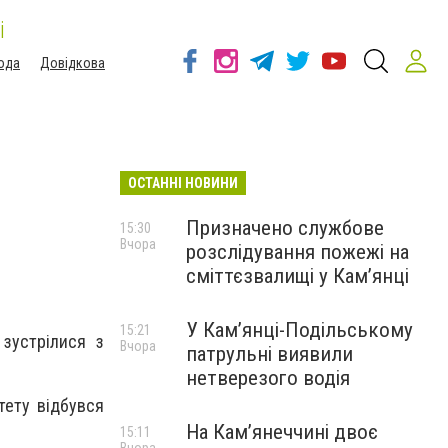
і
ода
Довідкова
ОСТАННІ НОВИНИ
Призначено службове
15:30
Вчора
розслідування пожежі на
сміттєзвалищі у Кам’янці
У Кам’янці-Подільському
15:21
 зустрілися з
Вчора
патрульні виявили
нетверезого водія
тету відбувся
На Камʼянеччині двоє
15:11