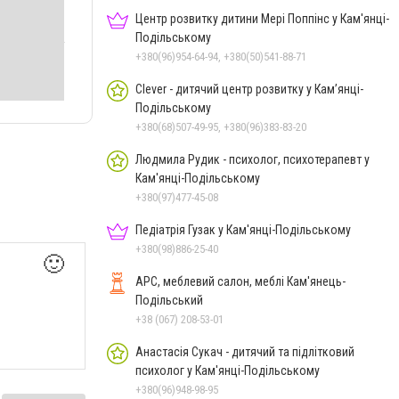
Центр розвитку дитини Мері Поппінс у Кам'янці-
Подільському
+380(96)954-64-94, +380(50)541-88-71
Clever - дитячий центр розвитку у Кам’янці-
Подільському
+380(68)507-49-95, +380(96)383-83-20
Людмила Рудик - психолог, психотерапевт у
Кам'янці-Подільському
+380(97)477-45-08
Педіатрія Гузак у Кам'янці-Подільському
+380(98)886-25-40
🙂
АРС, меблевий салон, меблі Кам'янець-
Подільський
+38 (067) 208-53-01
Анастасія Сукач - дитячий та підлітковий
психолог у Кам'янці-Подільському
+380(96)948-98-95