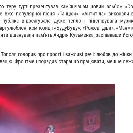
го туру гурт презентував кам’янчанам новий альбом «Со
ле вже популярної пісня «Танцюй». «Антитіла» виконали в
 публіка відреагувала дуже тепло і підспівувала музи
арі улюблені композиції «БудуВуду», «Рожеві діви», «Маямі»
иканти вшанували пам’ять Андрія Кузьменка, заспівавши йог
ополя говорив про прості і важливі речі: любов до жінки і
ивацію. Фронтмен порадив старанно працювати, менше лежат