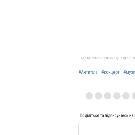
Якщо ви помітили помилку, виділіть нео
#Антитіла
#концерт
#музи
Поділіться та підписуйтесь на