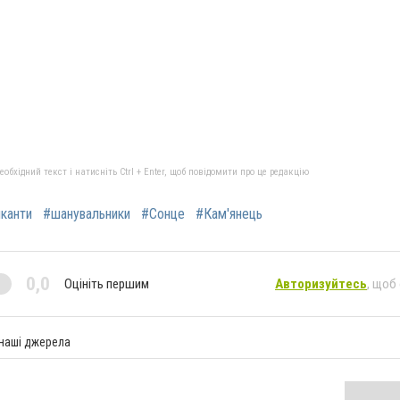
бхідний текст і натисніть Ctrl + Enter, щоб повідомити про це редакцію
канти
#шанувальники
#Сонце
#Кам'янець
0,0
Оцініть першим
Авторизуйтесь
, щоб
 наші джерела