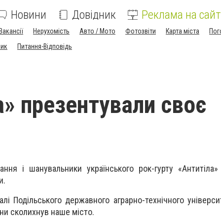
Новини
Довідник
Реклама на сайт
Вакансії
Нерухомість
Авто / Мото
Фотозвіти
Карта міста
Пог
ник
Питання-Відповідь
а» презентували своє
вання і шанувальники українського рок-гурту «Антитіла»
и.
алі Подільського державного аграрно-технічного універси
ини сколихнув наше місто.