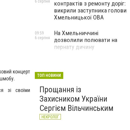
6 серпня
контрактів з ремонту доріг:
викрили заступника голови
Хмельницької ОВА
На Хмельниччині
09:59
6 серпня
дозволили полювати на
пернату дичину
мковий концерт
ТОП НОВИНИ
ешмобу.
Прощання із
ся зі своїми
Захисником України
Сергієм Вільчинським
НЕКРОЛОГ