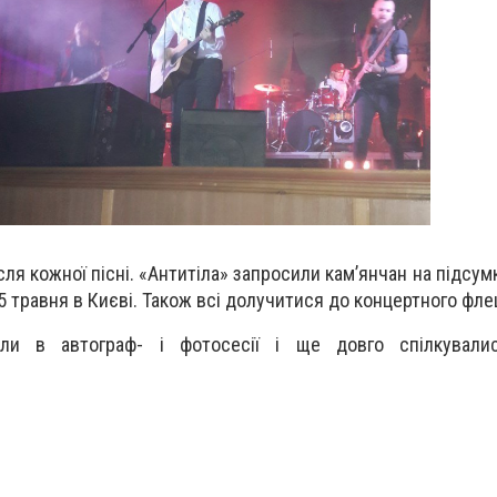
сля кожної пісні. «Антитіла» запросили кам’янчан на підсу
25 травня в Києві. Також всі долучитися до концертного фл
ли в автограф- і фотосесії і ще довго спілкували