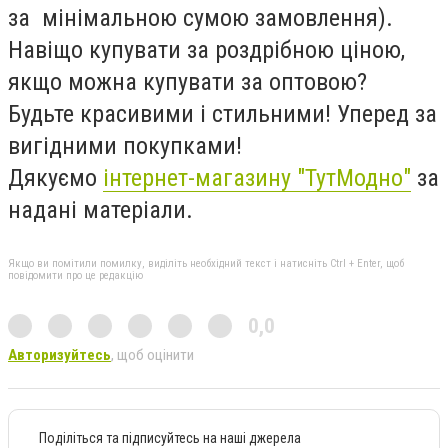
за мінімальною сумою замовлення).
Навіщо купувати за роздрібною ціною,
якщо можна купувати за оптовою?
Будьте красивими і стильними! Уперед за
вигідними покупками!
Дякуємо
інтернет-магазину "ТутМодно"
за
надані матеріали.
Якщо ви помітили помилку, виділіть необхідний текст і натисніть Ctrl + Enter, щоб
повідомити про це редакцію
0,0
Авторизуйтесь
, щоб оцінити
Поділіться та підписуйтесь на наші джерела