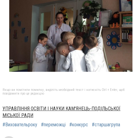
Якщо ви помітили помилку, виділіть необхідний текст і натисніть Ctrl + Enter, щоб
повідомити про це редакцію
УПРАВЛІННЯ ОСВІТИ І НАУКИ КАМ'ЯНЕЦЬ-ПОДІЛЬСЬКОЇ
МІСЬКОЇ РАДИ
#Виховательроку
#переможці
#конкурс
#старшагрупа