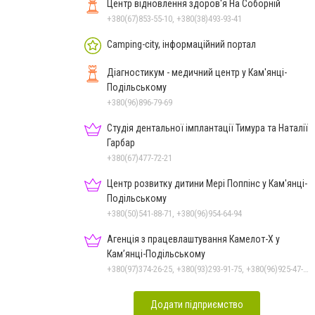
Центр відновлення здоров'я На Соборній
+380(67)853-55-10, +380(38)493-93-41
Camping-city, інформаційний портал
Діагностикум - медичний центр у Кам'янці-
Подільському
+380(96)896-79-69
Студія дентальної імплантації Тимура та Наталії
Гарбар
+380(67)477-72-21
Центр розвитку дитини Мері Поппінс у Кам'янці-
Подільському
+380(50)541-88-71, +380(96)954-64-94
Агенція з працевлаштування Камелот-Х у
Кам’янці-Подільському
+380(97)374-26-25, +380(93)293-91-75, +380(96)925-47-71, +380(73)327-54-83
Додати підприємство