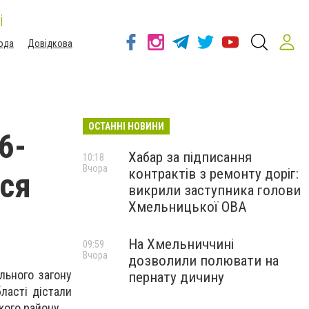
і
ода
Довідкова
ОСТАННІ НОВИНИ
6-
Хабар за підписання
10:18
Вчора
контрактів з ремонту доріг:
вся
викрили заступника голови
Хмельницької ОВА
На Хмельниччині
09:59
Вчора
дозволили полювати на
льного загону
пернату дичину
ласті дістали
кого району.