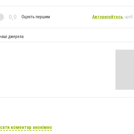
0,0
Оцініть першим
Авторизуйтесь
, щоб
 наші джерела
сати коментар анонімно