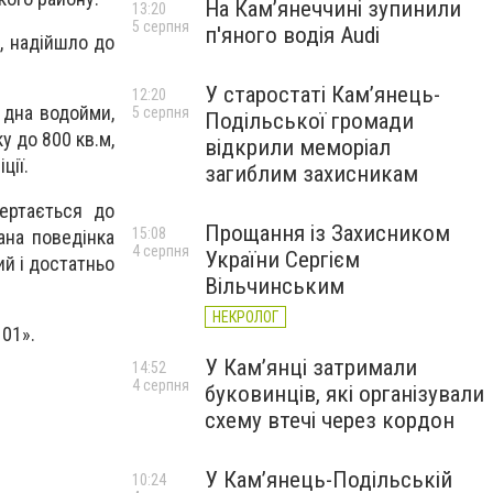
На Камʼянеччині зупинили
13:20
5 серпня
п'яного водія Audi
, надійшло до
У старостаті Кам’янець-
12:20
 дна водойми,
5 серпня
Подільської громади
 до 800 кв.м,
відкрили меморіал
ції.
загиблим захисникам
ертається до
Прощання із Захисником
15:08
ана поведінка
4 серпня
України Сергієм
й і достатньо
Вільчинським
НЕКРОЛОГ
101».
У Кам’янці затримали
14:52
4 серпня
буковинців, які організували
схему втечі через кордон
У Кам’янець-Подільській
10:24