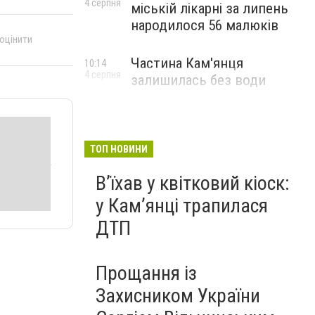
4 серпня
міській лікарні за липень
народилося 56 малюків
 оцінити
Частина Кам'янця
10:14
4 серпня
залишилась без води
ТОП НОВИНИ
Вʼїхав у квітковий кіоск:
у Камʼянці трапилася
ДТП
Прощання із
Захисником України