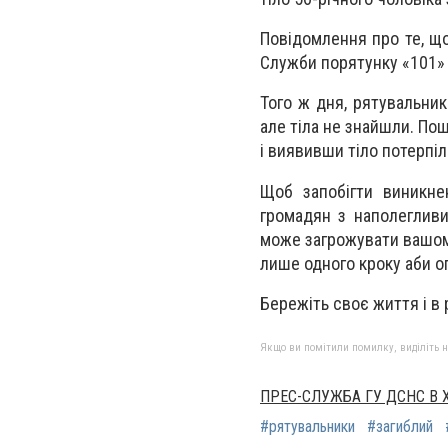
Повідомлення про те, що
Служби порятунку «101» в
Того ж дня, рятувальник
але тіла не знайшли. По
і виявивши тіло потерпіл
Щоб запобігти виникне
громадян з наполегливи
може загрожувати вашому
лише одного кроку аби о
Бережіть своє життя і в
Якщо ви помітили помилку, виділіть нео
ПРЕС-СЛУЖБА ГУ ДСНС В 
#рятувальники
#загиблий