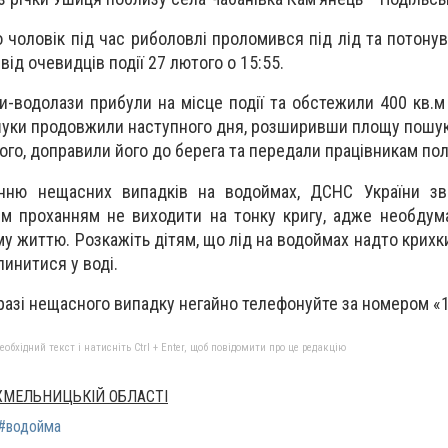
 чоловік під час риболовлі проломився під лід та потонув
ід очевидців події 27 лютого о 15:55.
и-водолази прибули на місце події та обстежили 400 кв.м
шуки продовжили наступного дня, розширивши площу пошуку
ого, доправили його до берега та передали працівникам полі
нню нещасних випадків на водоймах, ДСНС України зв
м проханням не виходити на тонку кригу, адже необдум
 життю. Розкажіть дітям, що лід на водоймах надто крихки
пинитися у воді.
 разі нещасного випадку негайно телефонуйте за номером «
бхідний текст і натисніть Ctrl + Enter, щоб повідомити про це редакцію
ХМЕЛЬНИЦЬКІЙ ОБЛАСТІ
#водойма