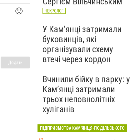
Сергієм Вільчинським
🙂
НЕКРОЛОГ
У Кам’янці затримали
буковинців, які
організували схему
втечі через кордон
Додати
Вчинили бійку в парку: у
Кам’янці затримали
трьох неповнолітніх
хуліганів
ПІДПРИЄМСТВА КАМ'ЯНЦЯ-ПОДІЛЬСЬКОГО