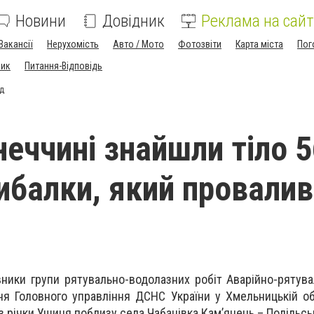
Новини
Довідник
Реклама на сайт
Вакансії
Нерухомість
Авто / Мото
Фотозвіти
Карта міста
Пог
ник
Питання-Відповідь
ід
неччині знайшли тіло 5
рибалки, який провали
вники групи рятувально-водолазних робіт Аварійно-рятува
ня Головного управління ДСНС України у Хмельницькій об
 з річки Ушиця поблизу села Чабанівка Кам’янець – Подільсь