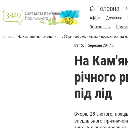
Головна
Афіша
Дозвілля
Оголошення
Поміч
Головна
На Кам'янеччині знайшли тіло 56-річного рибалки, який провалився під л
09:12, 1 березня 2017 р.
На Кам'я
річного 
під лід
Вчора, 28 лютого, праці
спеціального призначен
тіло 56-річного чоловіка