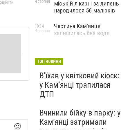
4 серпня
 оцінити
міській лікарні за липень
народилося 56 малюків
Частина Кам'янця
10:14
4 серпня
залишилась без води
ТОП НОВИНИ
Вʼїхав у квітковий кіоск:
у Камʼянці трапилася
ДТП
Вчинили бійку в парку: у
Кам’янці затримали
🙂