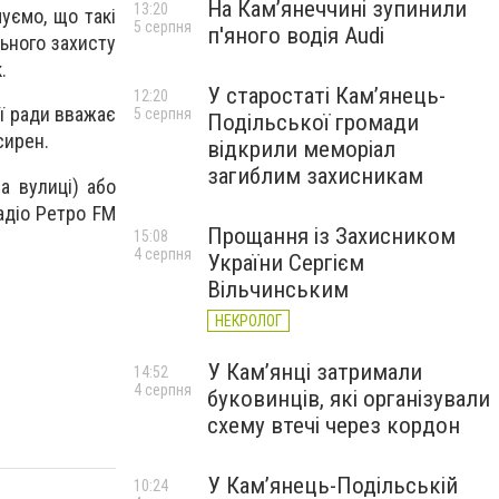
На Камʼянеччині зупинили
13:20
уємо, що такі
5 серпня
п'яного водія Audi
ьного захисту
.
У старостаті Кам’янець-
12:20
ої ради вважає
5 серпня
Подільської громади
сирен.
відкрили меморіал
загиблим захисникам
а вулиці) або
адіо Ретро FM
Прощання із Захисником
15:08
4 серпня
України Сергієм
Вільчинським
НЕКРОЛОГ
У Кам’янці затримали
14:52
4 серпня
буковинців, які організували
схему втечі через кордон
У Кам’янець-Подільській
10:24