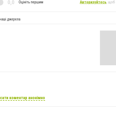
0,0
Оцініть першим
Авторизуйтесь
, щоб
 наші джерела
сати коментар анонімно