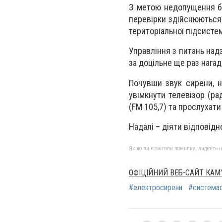
З метою недопущення бе
перевірки здійснюються 
територіальної підсистем
Управління з питань над
за доцільне ще раз нага
Почувши звук сирени, н
увімкнути телевізор (ра
(FM 105,7) та прослухат
Надалі – діяти відповідн
Якщо ви помітили помилку, виділіть нео
ОФІЦІЙНИЙ ВЕБ-САЙТ КАМ
#електросирени
#система