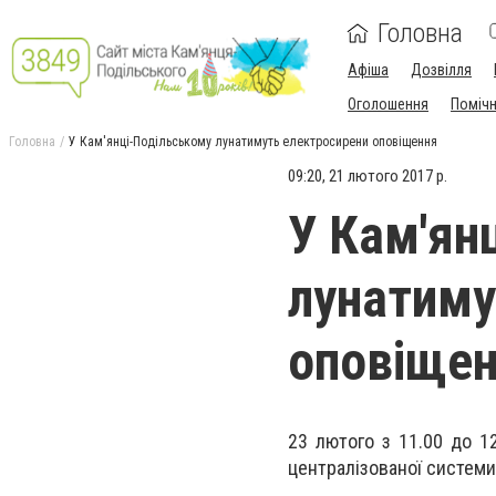
Головна
Афіша
Дозвілля
Оголошення
Поміч
Головна
У Кам'янці-Подільському лунатимуть електросирени оповіщення
09:20, 21 лютого 2017 р.
У Кам'ян
лунатиму
оповіще
23 лютого з 11.00 до 1
централізованої системи