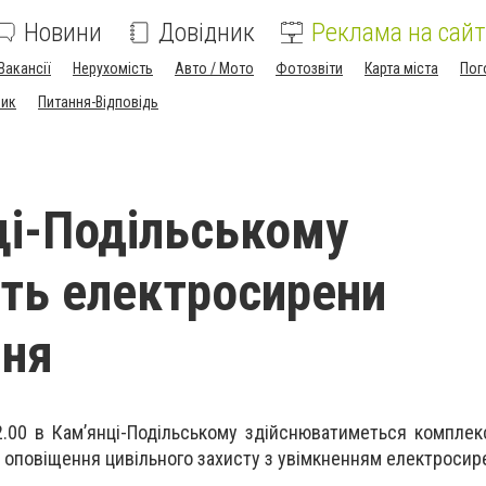
Новини
Довідник
Реклама на сайт
Вакансії
Нерухомість
Авто / Мото
Фотозвіти
Карта міста
Пог
ник
Питання-Відповідь
ці-Подільському
ть електросирени
ння
2.00 в Кам’янці-Подільському здійснюватиметься комплек
 оповіщення цивільного захисту з увімкненням електросир