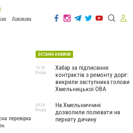
і
ода
Довідкова
ОСТАННІ НОВИНИ
Хабар за підписання
10:18
Вчора
контрактів з ремонту доріг:
викрили заступника голови
Хмельницької ОВА
На Хмельниччині
09:59
Вчора
дозволили полювати на
сна перевірка
пернату дичину
ен.