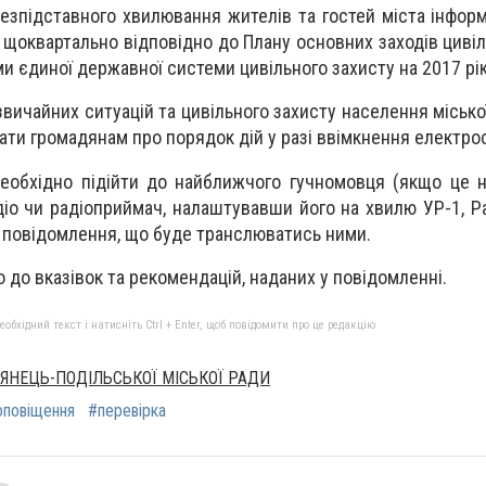
зпідставного хвилювання жителів та гостей міста інформ
щоквартально відповідно до Плану основних заходів цивіл
и єдиної державної системи цивільного захисту на 2017 рік
звичайних ситуацій та цивільного захисту населення міськ
дати громадянам про порядок дій у разі ввімкнення електро
еобхідно підійти до найближчого гучномовця (якщо це н
діо чи радіоприймач, налаштувавши його на хвилю УР-1, Р
и повідомлення, що буде транслюватись ними.
о до вказівок та рекомендацій, наданих у повідомленні.
бхідний текст і натисніть Ctrl + Enter, щоб повідомити про це редакцію
'ЯНЕЦЬ-ПОДІЛЬСЬКОЇ МІСЬКОЇ РАДИ
оповіщення
#перевірка