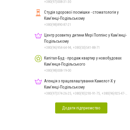
+380(97)008-31-30
Студія здорової посмішки - стоматологія у
Кам’янці-Подільському
+380(98)890-87-21
Центр розвитку дитини Мері Поппінс у Кам'янці-
Подільському
+380(96)954-64-94, +380(50)541-88-71
Капітал-Буд - продаж квартир у новобудовах
Кам’янця-Подільського
+380(98)008-19-00
Агенція з працевлаштування Камелот-Х у
Кам’янці-Подільському
+380(97)374-26-25, +380(93)293-91-75, +380(96)925-47-71, +380(73)327-54-83
Додати підприємство