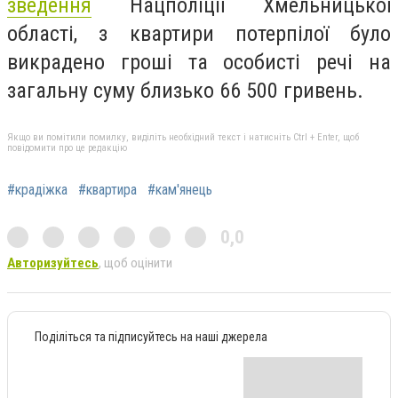
зведення
Нацполіції Хмельницької
області, з квартири потерпілої було
викрадено гроші та особисті речі на
загальну суму близько 66 500 гривень.
Якщо ви помітили помилку, виділіть необхідний текст і натисніть Ctrl + Enter, щоб
повідомити про це редакцію
#крадіжка
#квартира
#кам'янець
0,0
Авторизуйтесь
, щоб оцінити
Поділіться та підписуйтесь на наші джерела